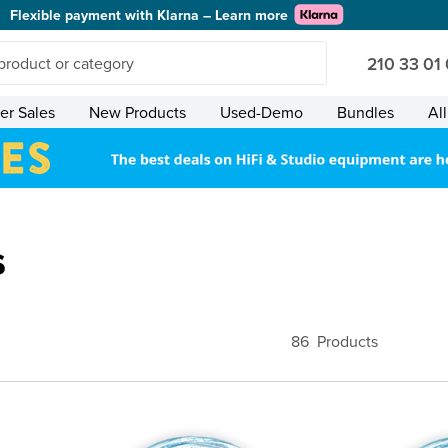
Flexible payment with Klarna – Learn more
210 33 01
r Sales
New Products
Used-Demo
Bundles
Al
s
86
Products