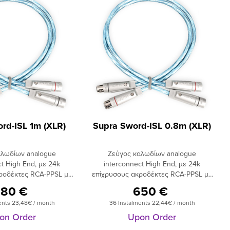
rd-ISL 1m (XLR)
Supra Sword-ISL 0.8m (XLR)
αλωδίων analogue
Ζεύγος καλωδίων analogue
ct High End, με 24k
interconnect High End, με 24k
ροδέκτες RCA-PPSL με
επίχρυσους ακροδέκτες RCA-PPSL με
(Sword-ISL) ή με 24k
σφιγκτήρες (Sword-ISL) ή με 24k
80 €
650 €
 ακροδέκτες Swift
επίχρυσους ακροδέκτες Swift
ents 23,48€ / month
36 Instalments 22,44€ / month
XLR). Επισμαλτωμένος
XLR (Sword-IXLR). Επισμαλτωμένος
αθαρότητας 5Ν, με δύο
χαλκός OFC, καθαρότητας 5Ν, με δύο
on Order
Upon Order
γωγών ανά πολικότητα
στρώματα 6 αγωγών ανά πολικότητα