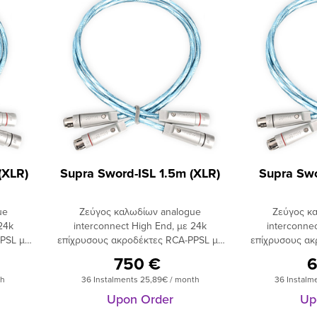
(XLR)
Supra Sword-ISL 1.5m (XLR)
Supra Swo
ue
Ζεύγος καλωδίων analogue
Ζεύγος κ
24k
interconnect High End, με 24k
interconne
PSL με
επίχρυσους ακροδέκτες RCA-PPSL με
επίχρυσους ακ
 24k
σφιγκτήρες (Sword-ISL) ή με 24k
σφιγκτήρες 
750 €
6
ift
επίχρυσους ακροδέκτες Swift
επίχρυσους
th
36 Instalments 25,89€ / month
36 Instalm
μένος
XLR (Sword-IXLR). Επισμαλτωμένος
XLR (Sword-I
 με δύο
χαλκός OFC, καθαρότητας 5Ν, με δύο
χαλκός OFC, κ
Upon Order
Up
κότητα
στρώματα 6 αγωγών ανά πολικότητα
στρώματα 6 α