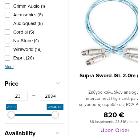
Grimm Audio (1)
Acousonics (6)
Audioquest (5)
Cordial (5)
NorStone (4)
Wireworld (18)
Esprit (26)
Supra (8)
More
Supra Sword-ISL 2.0m 
Price
Ζεύγος καλωδίων analog
From
To
interconnect High End, με 
επίχρυσους ακροδέκτες RCA-P
23.00
28940.00
σφιγκτήρες (Sword-ISL) ή με
820 €
επίχρυσους ακροδέκτες Sw
36 Instalments 28,31€ / mon
XLR (Sword-IXLR). Επισμαλτω
χαλκός OFC, καθαρότητας 5Ν,
Upon Order
Availability
στρώματα 6 αγωγών ανά πολι