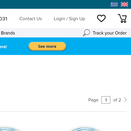
 031
Contact Us
Login / Sign Up
Wishlist
mini
l Brands
Track your Order
Pagination
Page
of 2