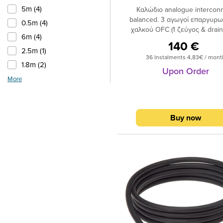
5m (4)
Καλώδιο analogue interconn
balanced. 3 αγωγοί επαργυρ
0.5m (4)
χαλκού OFC (1 ζεύγος & drain 
6m (4)
καθαρότητος 5Ν, με τα 12 νήμ
140 €
κάθε αγωγού του ζεύγους
2.5m (1)
36 Instalments 4,83€ / mont
τυλίγονται & να περιστρέφοντ
1.8m (2)
από πλαστικό πυρήνα διηλεκτ
Upon Order
15m (1)
More
πολυαιθυλενίου (PE) & ν
περιβάλλονται από φύλλο αλο
0.9m (1)
με επένδυση πολυεστέρα. Εξω
4.5m (2)
διάσταση Ø7,8mm. Στο τερματ
Buy now
καλώδιο χρησιμοποιούνται ο
7.5m (1)
επίχρυσοι
ακροδέκτες PPX ή PPSL (RCA)
στιβαροί ακροδέκτες Swift (