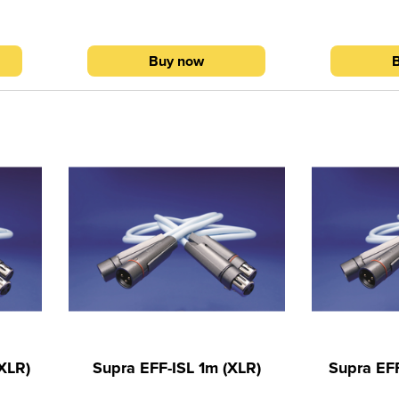
στροφη
με αριστερόστροφη και δεξιόστροφη
με αριστερόστ
ιγμένα
φορά (Bifilar Wound Litz), τυλιγμένα
φορά (Bifilar 
τος
γύρω από σωλήνα μείγματος
γύρω από 
Buy now
πολυαιθυλενίου (PE) &
πολυαι
ιση από
πολυπροπυλενίου (PP). Θωράκιση από
πολυπροπυλενί
δυση
φύλλο αλουμινίου με επένδυση
φύλλο αλου
 Drain
πολυεστέρα, με κάλυψη 100%. Drain
πολυεστέρα, μ
χαλκό
wire από επικασσιτερωμένο χαλκό
wire από επι
λούμενο
OFC, καθαρότητας 5Ν, αποτελούμενο
OFC, καθαρότη
,127 mm
από 19 νήματα διαμέτρου Ø 0,127 mm
από 19 νήματα
έκαστο.
XLR)
Supra EFF-ISL 1m (XLR)
Supra EFF