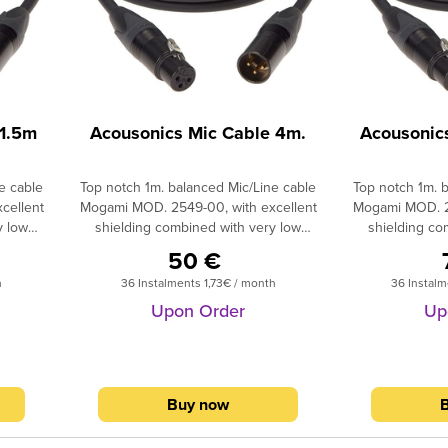
 1.5m
Acousonics Mic Cable 4m.
Acousonic
e cable
Top notch 1m. balanced Mic/Line cable
Top notch 1m. 
cellent
Mogami MOD. 2549-00, with excellent
Mogami MOD. 25
y low
shielding combined with very low
shielding co
itance
capacitance values.The capacitance
capacitance v
50 €
ld
value between Hot and Cold
value bet
h
36 Instalments 1,73€ / month
36 Instal
wer than
conductors is 11 pF/m (much lower than
conductors is 1
hannel
the vast majority of single channel
the vast majo
Upon Order
Up
le the
microphone - line cables), while the
microphone - l
h signal
capacitance value between each signal
capacitance va
t 76
conductor and shield lies at 76
conductor a
 are
pF/m. The connectors used are
pF/m. The c
Buy now
Neutrik gold plated.
Neutri