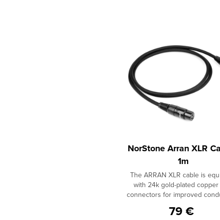
NorStone Arran XLR Ca
1m
The ARRAN XLR cable is equ
with 24k gold-plated copper
connectors for improved condu
and optimal contact strength
79 €
ensure perfect signal transmiss