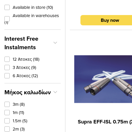
με αριστερόστροφη και δεξιό
Available in store (10)
φορά (Bifilar Wound Litz), τυλ
γύρω από σωλήνα μείγμα
Available in warehouses
Buy now
πολυαιθυλενίου (PE) &
(1)
πολυπροπυλενίου (PP). Θωράκ
φύλλο αλουμινίου με επέν
Interest Free
πολυεστέρα, με κάλυψη 100%.
wire από επικασσιτερωμένο 
Instalments
OFC, καθαρότητας 5Ν, αποτε
από 19 νήματα διαμέτρου Ø 0
12 Άτοκες (18)
έκαστο.
3 Άτοκες (9)
6 Άτοκες (12)
Μήκος καλωδίων
3m (8)
1m (11)
1.5m (5)
Supra EFF-ISL 0.75m (
2m (3)