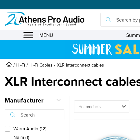
se menu
MENU
Summe
Hi-Fi
Hi-Fi Cables
XLR Interconnect cables
XLR Interconnect cable
Manufacturer
Ταξινόμηση
Warm Audio (12)
Naim (1)