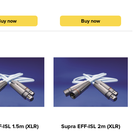
ροφη και δεξιόστροφη
με αριστερόστροφη και δεξιόστροφη
Wound Litz), τυλιγμένα
φορά (Bifilar Wound Litz), τυλιγμένα
σωλήνα μείγματος
γύρω από σωλήνα μείγματος
Buy now
Buy now
θυλενίου (PE) &
πολυαιθυλενίου (PE) &
ου (PP). Θωράκιση από
πολυπροπυλενίου (PP). Θωράκιση από
μινίου με επένδυση
φύλλο αλουμινίου με επένδυση
ε κάλυψη 100%. Drain
πολυεστέρα, με κάλυψη 100%. Drain
κασσιτερωμένο χαλκό
wire από επικασσιτερωμένο χαλκό
τας 5Ν, αποτελούμενο
OFC, καθαρότητας 5Ν, αποτελούμενο
 διαμέτρου Ø 0,127 mm
από 19 νήματα διαμέτρου Ø 0,127 mm
έκαστο.
έκαστο.
-ISL 1.5m (XLR)
Supra EFF-ISL 2m (XLR)