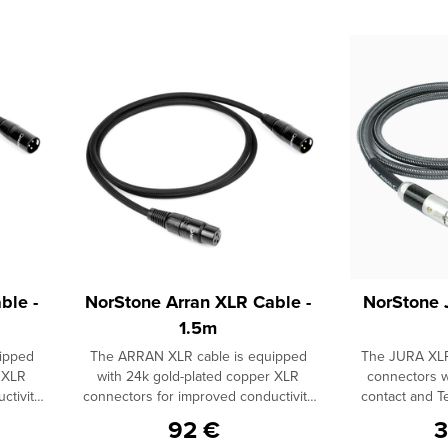
ble -
NorStone Arran XLR Cable -
NorStone 
1.5m
ipped
The ARRAN XLR cable is equipped
The JURA XLR 
 XLR
with 24k gold-plated copper XLR
connectors wi
ctivity
connectors for improved conductivity
contact and T
. To
and optimal contact strength. To
with 24k Gold.
92 €
3
ion, the
ensure perfect signal transmission, the
OFC 4N pure c