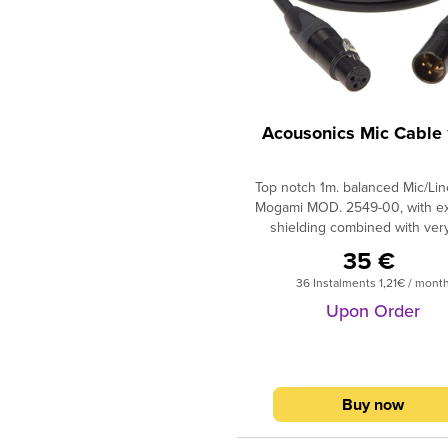
Acousonics Mic Cable
Top notch 1m. balanced Mic/Lin
Mogami MOD. 2549-00, with ex
shielding combined with ver
capacitance values.The capac
35 €
value between Hot and Co
36 Instalments 1,21€ / mont
conductors is 11 pF/m (much lo
the vast majority of single c
Upon Order
microphone - line cables), whi
capacitance value between eac
conductor and shield lies a
pF/m. The connectors used
Buy now
Neutrik gold plated.