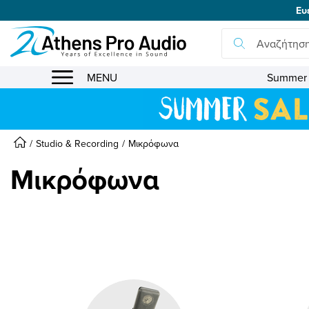
Ευ
se menu
submenu
submenu
MENU
Summer 
submenu
Studio & Recording
Μικρόφωνα
Μικρόφωνα
submenu
submenu