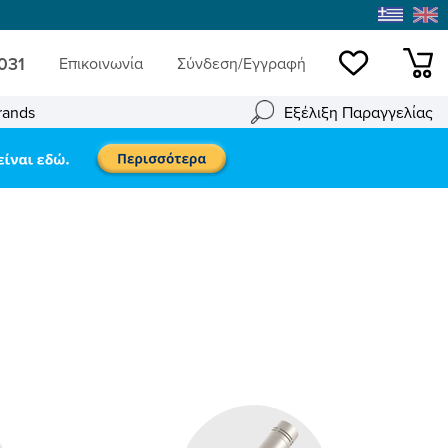
 031
Επικοινωνία
Σύνδεση/Εγγραφή
Wishlist
mini
rands
Εξέλιξη Παραγγελίας