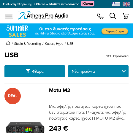
Ευέλικτη πληρωμή με Klarna – Μάθετε περισσότερα
se menu
min
submenu
submenu
submenu
Studio & Recording
Κάρτες Ήχου
USB
USB
117
Προϊόντα
submenu
Ταξινόμηση
Φίλτρα
submenu
submenu
submenu
Motu M2
DEAL
submenu
submenu
Μια υψηλής ποιότητας κάρτα ήχου που
submenu
δεν σταματάει ποτέ ! Ψάχνετε για υψηλής
ποιότητας κάρτα ήχου; Η MOTU M2 είναι η
ιδανική επιλογή για το γραφείο σας ή το
243 €
Home Studio.Η καινούρια κάρτα ήχου της