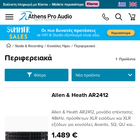
Ευέλικτη πληρωμή με Klarna – Μάθετε περισσότερα
se menu
min
submenu
submenu
submenu
Studio & Recording
Κονσόλες Ήχου
Περιφερειακά
Περιφερειακά
1
Προϊόντα
submenu
Ταξινόμηση
Φίλτρα
submenu
submenu
submenu
Allen & Heath AR2412
submenu
submenu
Allen & Heath AR2412, μονάδα επέκτασης
submenu
48kHz, πρόσθετων XLR εισόδων και XLR
εξόδων για κονσόλες Avantis, SQ, QU και
συστήματα AHM.Η AR2412 προσφέρει 24
1.489 €
προενισχύσεις μικροφώνων με 60db gain