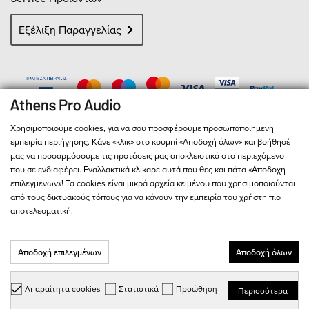
Εξέλιξη Παραγγελίας
Χρησιμοποιούμε cookies, για να σου προσφέρουμε προσωποποιημένη
εμπειρία περιήγησης. Κάνε «κλικ» στο κουμπί «Αποδοχή όλων» και βοήθησέ
μας να προσαρμόσουμε τις προτάσεις μας αποκλειστικά στο περιεχόμενο
που σε ενδιαφέρει. Εναλλακτικά κλίκαρε αυτά που θες και πάτα «Αποδοχή
επιλεγμένων»! Τα cookies είναι μικρά αρχεία κειμένου που χρησιμοποιούνται
από τους δικτυακούς τόπους για να κάνουν την εμπειρία του χρήστη πιο
αποτελεσματική.
© 2026
Athens Pro Audio
- All Rights Reserved
Αριθμός Γ.Ε.ΜΗ. 127713301000
Αποδοχή επιλεγμένων
Αποδοχή όλων
Παρακαλώ διαβάστε τους
Όρους & Προϋποθέσεις
και την
Πολιτική
Απορρήτου
Απαραίτητα cookies
Στατιστικά
Προώθηση
Περισσότερα