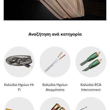
submenu
submenu
submenu
submenu
submenu
submenu
Αναζήτηση ανά κατηγορία
submenu
submenu
submenu
submenu
submenu
Καλώδια Ηχείων Hi-
Καλώδια Ηχείων
Καλώδια RCA
Fi
Ατερμάτιστα
Interconnect
submenu