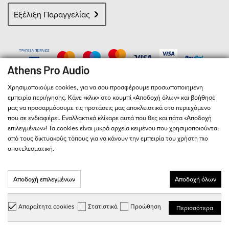
Εξέλιξη Παραγγελίας
Χρησιμοποιούμε cookies, για να σου προσφέρουμε προσωποποιημένη
εμπειρία περιήγησης. Κάνε «κλικ» στο κουμπί «Αποδοχή όλων» και βοήθησέ
μας να προσαρμόσουμε τις προτάσεις μας αποκλειστικά στο περιεχόμενο
που σε ενδιαφέρει. Εναλλακτικά κλίκαρε αυτά που θες και πάτα «Αποδοχή
επιλεγμένων»! Τα cookies είναι μικρά αρχεία κειμένου που χρησιμοποιούνται
από τους δικτυακούς τόπους για να κάνουν την εμπειρία του χρήστη πιο
αποτελεσματική.
© 2026
Athens Pro Audio
- All Rights Reserved
Αριθμός Γ.Ε.ΜΗ. 127713301000
Αποδοχή επιλεγμένων
Αποδοχή όλων
Παρακαλώ διαβάστε τους
Όρους & Προϋποθέσεις
και την
Πολιτική
Απορρήτου
Απαραίτητα cookies
Στατιστικά
Προώθηση
Περισσότερα
Powered by
info
cube