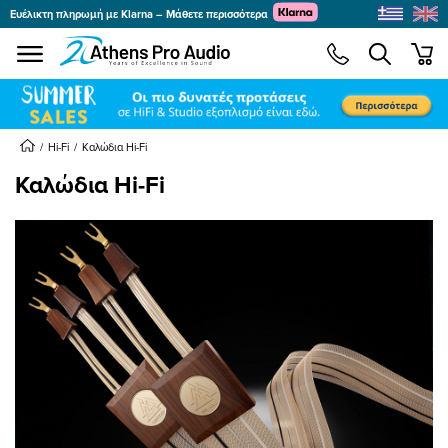
Ευέλικτη πληρωμή με Klarna – Μάθετε περισσότερα
se menu
min
submenu
submenu
Hi-Fi
Καλώδια Hi-Fi
Καλώδια Hi-Fi
submenu
submenu
submenu
submenu
submenu
submenu
submenu
submenu