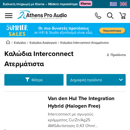
Ευέλικτη πληρωμή με Klarna – Μάθετε περισσότερα
se menu
min
submenu
submenu
submenu
Καλώδια
Καλώδια Αναλογικά
Kαλώδια Interconnect Ατερμάτιστα
Kαλώδια Interconnect
2
Προϊόντα
submenu
Ατερμάτιστα
submenu
submenu
Ταξινόμηση
Φίλτρα
submenu
submenu
submenu
Van den Hul The Integration
submenu
Hybrid (Halogen Free)
submenu
Interconnect με αγωγούς
κράμματος Cu/Zn/Ag25
AWGΑντίσταση 0,43 Ohm/