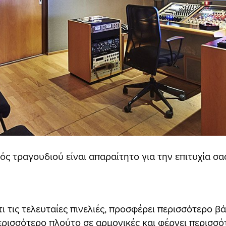
νός τραγουδιού είναι απαραίτητο για την επιτυχία σα
τι τις τελευταίες πινελιές, προσφέρει περισσότερο β
ερισσότερο πλούτο σε αρμονικές και φέρνει περισσ