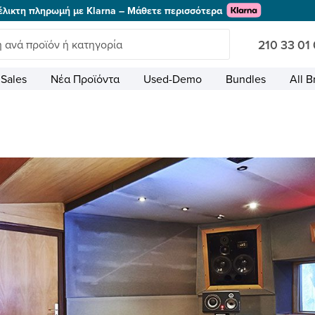
έλικτη πληρωμή με Klarna – Μάθετε περισσότερα
210 33 01
Sales
Νέα Προϊόντα
Used-Demo
Bundles
All B