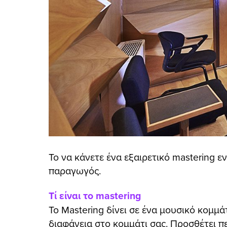
submenu
submenu
submenu
submenu
submenu
Το να κάνετε ένα εξαιρετικό mastering ε
submenu
παραγωγός.
Τί είναι το mastering
Το Mastering δίνει σε ένα μουσικό κομμά
διαφάνεια στο κομμάτι σας. Προσθέτει π