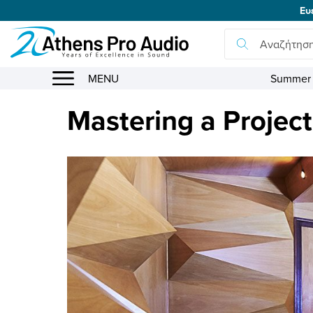
Ευ
se menu
MENU
Summer 
submenu
Mastering a Project
submenu
submenu
submenu
submenu
submenu
submenu
submenu