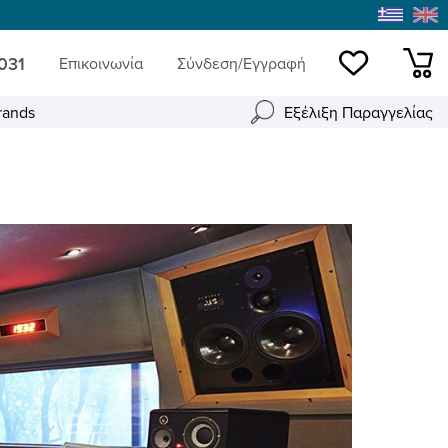
 031
Επικοινωνία
Σύνδεση/Εγγραφή
Wishlist
mini
rands
Εξέλιξη Παραγγελίας