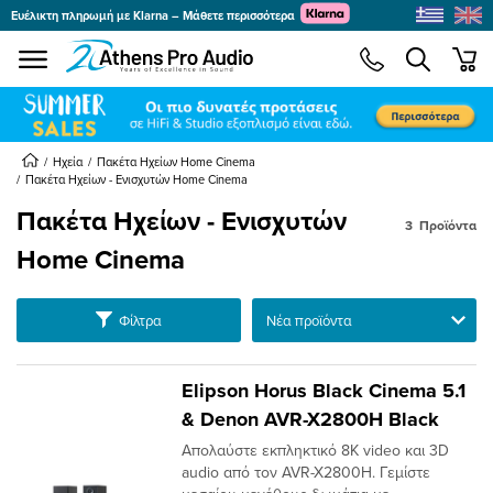
Ευέλικτη πληρωμή με Klarna – Μάθετε περισσότερα
se menu
min
submenu
submenu
Ηχεία
Πακέτα Ηχείων Home Cinema
Πακέτα Ηχείων - Ενισχυτών Home Cinema
Πακέτα Ηχείων - Ενισχυτών
3
Προϊόντα
submenu
submenu
Home Cinema
submenu
Ταξινόμηση
submenu
Φίλτρα
submenu
Elipson Horus Black Cinema 5.1
submenu
& Denon AVR-X2800H​ Black
Απολαύστε εκπληκτικό 8K video και 3D
audio από τον AVR-X2800H. Γεμίστε