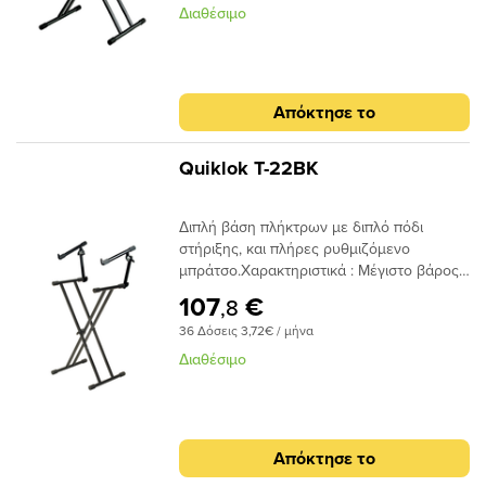
Διαθέσιμο
Απόκτησε το
Quiklok T-22BK
Διπλή βάση πλήκτρων με διπλό πόδι
στήριξης, και πλήρες ρυθμιζόμενο
μπράτσο.Χαρακτηριστικά : Mέγιστο βάρος
φόρτωσης: 81 kgΒάρος βάσης: 6,5 kgΎψος
107
€
,8
βάσης (διπλωμένη): 101 cmΧρώμα: Μαύρο
36 Δόσεις 3,72€ / μήνα
Διαθέσιμο
Απόκτησε το