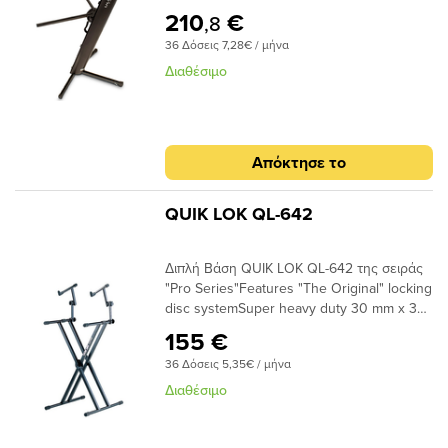
συνολικό βάρος: 113.6kg.
210
€
,8
36 Δόσεις 7,28€ / μήνα
Διαθέσιμο
Απόκτησε το
QUIK LOK QL-642
Διπλή Βάση QUIK LOK QL-642 της σειράς
"Pro Series"Features "The Original" locking
disc systemSuper heavy duty 30 mm x 30
mm steel tube bracingTremendous weight
155 €
capacityTilt adjustable second tierFront to
36 Δόσεις 5,35€ / μήνα
back leg depth 26" - 66cmFront to back
tier depth 17.9" - 42.5cmFront to back 2nd
Διαθέσιμο
tier depth 12" - 30.5cmTop to bottom height
positions 38" (96.4cm), 34.5" (89.8cm), 32"
(81.2cm), 27.8" (70.6cm), 23" (58.5cm)Side to