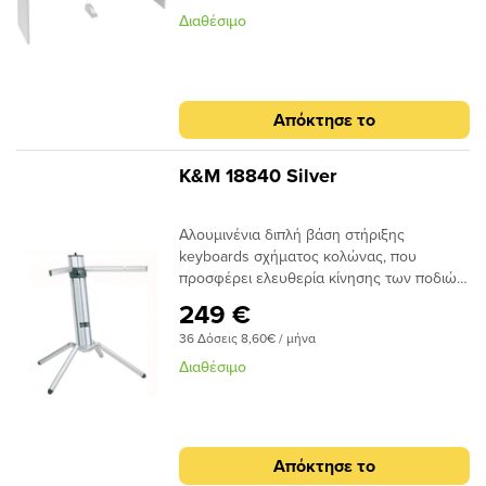
Διαθέσιμο
Απόκτησε το
K&M 18840 Silver
Αλουμινένια διπλή βάση στήριξης
keyboards σχήματος κολώνας, που
προσφέρει ελευθερία κίνησης των ποδιών
και χώρο για τα πετάλια. Στη κορυφή της
249 €
βάσης υπάρχει ειδικός αντάπτορας για την
36 Δόσεις 8,60€ / μήνα
υποδοχή βάσης μικροφώνου. Μέγιστο
βάρος για κάθε επίπεδο 35kg ενώ
Διαθέσιμο
συνολικά το βάρος που μπορεί να
υποστηρίξει είναι
70kg.Χαρακτηριστικά:Χρώμα: ασημένιοWT:
8.06 kg, W: 670/980 mm, H: 990 mm.
Απόκτησε το