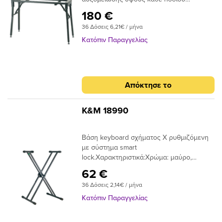
ξεχωριστά.Χαρακτηριστικά:Χρώμα:
180 €
μαύροWT: 7.97 kg, HT: 610/860mm,
36 Δόσεις 6,21€ / μήνα
Support depth: 260mm, Support width:
900mm, Max Load Capacity: 80kg
Κατόπιν Παραγγελίας
Απόκτησε το
K&M 18990
Βάση keyboard σχήματος Χ ρυθμιζόμενη
με σύστημα smart
lock.Χαρακτηριστικά:Χρώμα: μαύρο,
ασημένιοWT: 4.3 kg, D: 350mm, W:
62 €
230/895mm, H: 485/1000mm
36 Δόσεις 2,14€ / μήνα
Κατόπιν Παραγγελίας