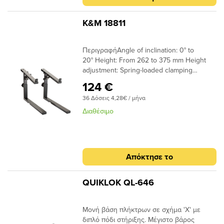
K&M 18811
ΠεριγραφήAngle of inclination: 0° to
20° Height: From 262 to 375 mm Height
adjustment: Spring-loaded clamping
knob Instrument support: Non-marring slip-
124 €
proof material Material: Steel Max. load
36 Δόσεις 4,28€ / μήνα
capacity: 25 kg Product Category:
Topline Special features: Attachable to
Διαθέσιμο
table-style keyboard stands »Omega-E«
18800, »Omega« 18810, »Omega Pro«
18820 to hold an additional keyboard,
laptop or midi controller; convenient height
Απόκτησε το
adjustment by spring-loaded locking knob;
can be tilted in 5 different positions from 0°
(horizontal) to 20°; 4-way adjustable in
QUIKLOK QL-646
depth Support depth: 330 mm Type:
Black Weight: 4 kg
Μονή βάση πλήκτρων σε σχήμα 'Χ' με
διπλό πόδι στήριξης. Mέγιστο βάρος