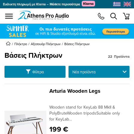
Ευέλικτη πληρωμή με Klarna – Μάθετε περισσότερα
se menu
min
submenu
submenu
Πλήκτρα
Αξεσουάρ Πλήκτρων
Βάσεις Πλήκτρων
Βάσεις Πλήκτρων
22
Προϊόντα
submenu
Ταξινόμηση
Φίλτρα
submenu
submenu
Arturia Wooden Legs
submenu
Wooden stand for KeyLab 88 MkII &
submenu
submenu
PolyBruteWooden tripodsSuitable only
for KeyLab
88MkII, PolyBrute & AstroLabSolid ash with
199 €
cinnamon finishEasy assemblyLeg length