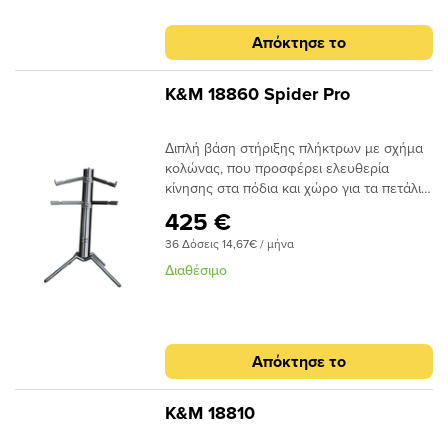
Απόκτησε το
K&M 18860 Spider Pro
Διπλή βάση στήριξης πλήκτρων με σχήμα
κολώνας, που προσφέρει ελευθερία
κίνησης στα πόδια και χώρο για τα πετάλια.
Δυνατότητα στήριξης πρόσθετου οργάνου
425 €
με την προσθήκη επιπλέον βραχιόνων
36 Δόσεις 14,67€ / μήνα
Υποδοχή για βάση μικροφώνου
Πτυσσόμενη σχεδίαση για εύκολη
Διαθέσιμο
μεταφορά Ενσωματωμένο σύστημα
διαχείρισης καλωδίων Στιβαρή κατασκευή
από αλουμίνιο Μέγιστο συνολικό βάρος
στήριξης: 105kg (35kg ανά ζεύγος
Απόκτησε το
βραχιόνων)
K&M 18810