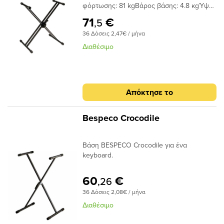
φόρτωσης: 81 kgΒάρος βάσης: 4.8 κgΎψος
βάσης (διπλωμένη): 98.5 cmΧρώμα: Μαύρο
71
€
,5
36 Δόσεις 2,47€ / μήνα
Διαθέσιμο
Απόκτησε το
Bespeco Crocodile
Βάση BESPECO Crocodile για ένα
keyboard.
60
€
,26
36 Δόσεις 2,08€ / μήνα
Διαθέσιμο