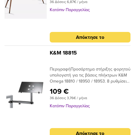
submenu
36 Δόσεις 6,87€ / μήνα
and 10 mm variableHeight: 66.5 cmWith
the Wooden Legs made of solid ash,
Κατόπιν Παραγγελίας
submenu
the KeyLab
88MkII, PolyBrute and AstroLab from Arturi
submenu
a can be set up elegantly and stylishly in
the home, on stage or in the rehearsal
submenu
Απόκτησε το
room. Installation is easy and can be
completed in just a few minutes. If the
submenu
surface is a little uneven, the leg length
K&M 18815
can be varied by 10 mm.
ΠεριγραφήΠροσάρτημα στήριξης φορητού
submenu
υπολογιστή για τις βάσεις πλήκτρων K&M
Omega 18810 / 18950 / 18953. 8 ρυθμίσεις
submenu
κλίσης από 0 έως 26 μοίρες Επιπλέον
109 €
ρυθμίσεις ύψους, απόστασης και
submenu
36 Δόσεις 3,76€ / μήνα
κατεύθυνσης Κατασκευή από χάλυβα και
επιφάνεια στήριξης υπολογιστή από
Κατόπιν Παραγγελίας
αλουμίνιο.
submenu
Απόκτησε το