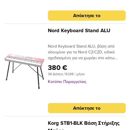
Απόκτησε το
Nord Keyboard Stand ALU
Nord Keyboard Stand ALU, βάση από
αλουμίνιο για τα Nord C2/C2D, ειδικά
σχεδιασμένη για να χωράει στο κάτω
μέρος την πεταλιέρα Nord Pedal Keys
380 €
27. Χαρακτηριστικά:Διαστάσεις: 1365mm x
36 Δόσεις 13,12€ / μήνα
555mm.Μεταβλητό ύψος έως
822mm.Μήκος μεταξύ των ποδιών από
Κατόπιν Παραγγελίας
965mm έως 1290mm.Περιλαμβάνεται
μαλακή θήκη μεταφοράς.
Απόκτησε το
Korg STB1-BLK Βάση Στήριξης