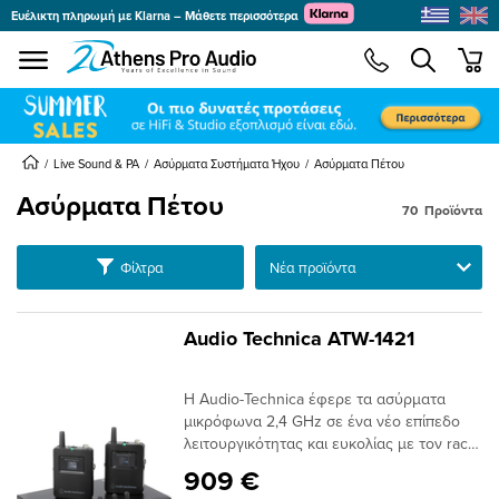
Ευέλικτη πληρωμή με Klarna – Μάθετε περισσότερα
se menu
min
submenu
submenu
Live Sound & PA
Ασύρματα Συστήματα Ήχου
Ασύρματα Πέτου
Ασύρματα Πέτου
submenu
70
Προϊόντα
submenu
submenu
Ταξινόμηση
Φίλτρα
submenu
submenu
Audio Technica ATW-1421
submenu
Η Audio-Technica έφερε τα ασύρματα
submenu
μικρόφωνα 2,4 GHz σε ένα νέο επίπεδο
λειτουργικότητας και ευκολίας με τον rack-
mount δέκτη System 10 PRO. Τώρα, με το
909 €
System 20 PRO, προχωρούν ακόμη