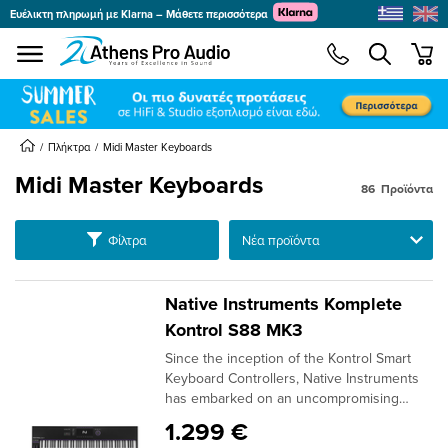
Ευέλικτη πληρωμή με Klarna – Μάθετε περισσότερα
se menu
min
submenu
submenu
Πλήκτρα
Midi Master Keyboards
Midi Master Keyboards
86
Προϊόντα
submenu
Ταξινόμηση
Φίλτρα
submenu
submenu
Native Instruments Komplete
submenu
Kontrol S88 MK3
Since the inception of the Kontrol Smart
submenu
submenu
Keyboard Controllers, Native Instruments
has embarked on an uncompromising
odyssey to bridge the physical and digital
1.299 €
divides, seamlessly integrating their