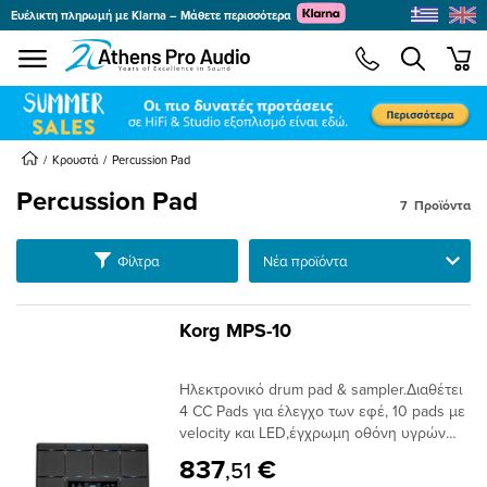
Ευέλικτη πληρωμή με Klarna – Μάθετε περισσότερα
se menu
min
Κρουστά
Percussion Pad
Percussion Pad
7
Προϊόντα
submenu
Ταξινόμηση
Φίλτρα
submenu
submenu
submenu
Korg MPS-10
submenu
Ηλεκτρονικό drum pad & sampler.Διαθέτει
submenu
4 CC Pads για έλεγχο των εφέ, 10 pads με
velocity και LED,έγχρωμη οθόνη υγρών
κρυστάλλων,λειτουργία Loop και
837
€
,51
Sampler,32Gb εσωτερική