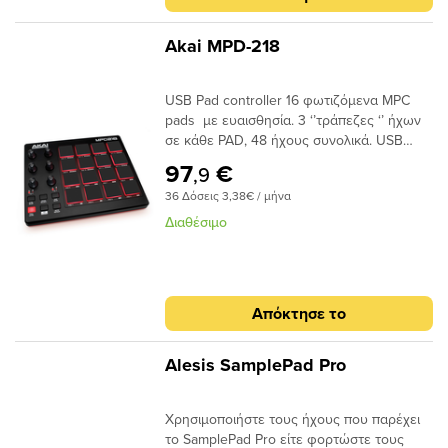
Akai MPD-218
USB Pad controller 16 φωτιζόμενα MPC
pads με ευαισθησία. 3 ‘’τράπεζες ‘’ ήχων
σε κάθε PAD, 48 ήχους συνολικά. USB
θύρα. 16 διαμορφώσιμες προεπιλογές.
97
€
,9
Τροφοδοσία μέσω USB. Στην συσκευασία
36 Δόσεις 3,38€ / μήνα
περιλαμβάνονται:Καλώδιο
USBSoftware Ableton Live Lite, Akai Pro
Διαθέσιμο
MPC Essentials, Sonivox Big Bang
Cinematic Percussion and Big Bang
Universal Drums
Απόκτησε το
Alesis SamplePad Pro
Χρησιμοποιήστε τους ήχους που παρέχει
το SamplePad Pro είτε φορτώστε τους