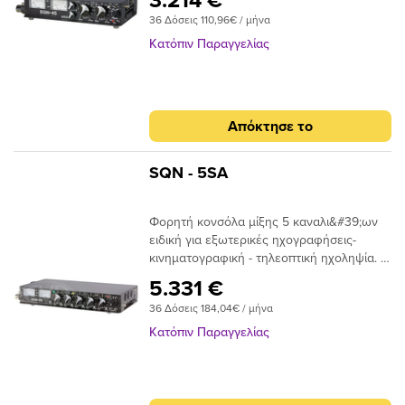
36 Δόσεις 110,96€ / μήνα
Κατόπιν Παραγγελίας
Απόκτησε το
SQN - 5SA
Φορητή κονσόλα μίξης 5 καναλι&#39;ων
ειδική για εξωτερικές ηχογραφήσεις-
κινηματογραφική - τηλεοπτική ηχοληψία. 5
balanced μικροφωνικές είσοδοι XLR με
5.331 €
δυνατότητα phantom 48 V και 12Τ, 2
36 Δόσεις 184,04€ / μήνα
βαθμίδες bass cut-6db, - 12db, attenuation
0db - 10 db, - 20db. Εξοδος ακουστικών, 2
Κατόπιν Παραγγελίας
stereo εξοδοι, 2 είσοδοι monitor return,
ένδειξη PPM στα φωτιζόμενα όργανα,
output limiter, slate mic, εσωτερική
γεννήτρια 1 Κhz λειτουργεί με 8 ΑΑ