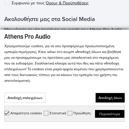
Συμφωνώ με τους
Όρους & Προϋποθέσεις
playbackΔιαστάσεις: 48,2 (μήκος) x 13,6
(ύψος) x 57,0 (πλάτος) σε εκατοστάΒάρος:
13 κιλά
Ακολουθήστε μας στα Social Media
Μην χάσετε τα νέα προϊόντα και events του Athens Pro Audio.
Χρησιμοποιούμε cookies, για να σου προσφέρουμε προσωποποιημένη
εμπειρία περιήγησης. Κάνε «κλικ» στο κουμπί «Αποδοχή όλων» και βοήθησέ
μας να προσαρμόσουμε τις προτάσεις μας αποκλειστικά στο περιεχόμενο
Χρειάζεστε βοήθεια;
που σε ενδιαφέρει. Εναλλακτικά κλίκαρε αυτά που θες και πάτα «Αποδοχή
Επικοινωνήστε με το τμήμα εξυπηρέτησης πελατών μας:
επιλεγμένων»! Τα cookies είναι μικρά αρχεία κειμένου που χρησιμοποιούνται
από τους δικτυακούς τόπους για να κάνουν την εμπειρία του χρήστη πιο
info@athensproaudio.gr
αποτελεσματική.
Ασκληπιού 26, Αθήνα 10680
Αποδοχή επιλεγμένων
Αποδοχή όλων
+30 210 3301031
10:00 - 15:00 Δευτέρα - Τετάρτη - Σάββατο
Απαραίτητα cookies
Στατιστικά
Προώθηση
Περισσότερα
10:00 - 20:00 Τρίτη - Πέμπτη - Παρασκευή