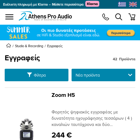
Ευέλικτη πληρωμή με Klarna – Μάθετε περισσότερα
se menu
min
submenu
submenu
submenu
Studio & Recording
Εγγραφείς
Εγγραφείς
42
Προϊόντα
submenu
Ταξινόμηση
Φίλτρα
submenu
submenu
submenu
Zoom H5
submenu
submenu
Φορητός ψηφιακός εγγραφέας με
submenu
δυνατότητα ηχογράφησης τεσσάρων ( 4 )
καναλιών ταυτόχρονα και δύο
κατευθυντικά μικρόφωνα σε διάταξη X/Y
244 €
που επιτρέπει την κάλυψη μιας μεγάλης