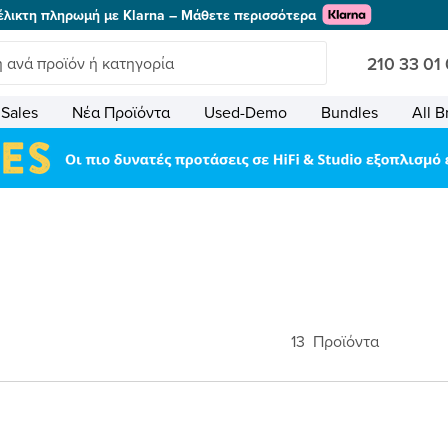
έλικτη πληρωμή με Klarna – Μάθετε περισσότερα
210 33 01
Sales
Νέα Προϊόντα
Used-Demo
Bundles
All B
13
Προϊόντα