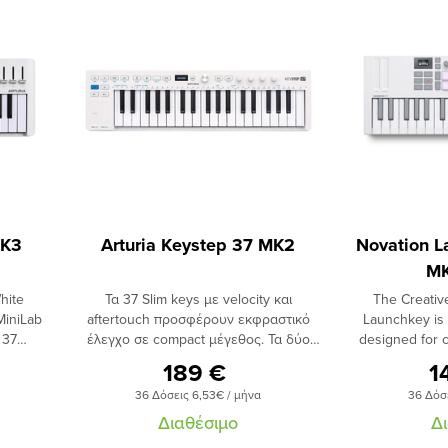
MK3
Arturia Keystep 37 MK2
Novation L
MK
hite
Τα 37 Slim keys με velocity και
The Creativ
MiniLab
aftertouch προσφέρουν εκφραστικό
Launchkey is 
 37
έλεγχο σε compact μέγεθος. Τα δύο
designed for 
ουσική
capacitive touch strips χειρίζονται pitch
As well as ena
189 €
1
mpact
bend και modulation με φυσική, fluid
control of all
36 Δόσεις 6,53€ / μήνα
36 Δόσ
ς
αίσθηση. 37 Slim keys με velocity &
comes with powe
αι
aftertouch2 capacitive touch strips για
chords and mel
Διαθέσιμο
Δ
, 8
pitch bend & modulationChord & Scale
software synt