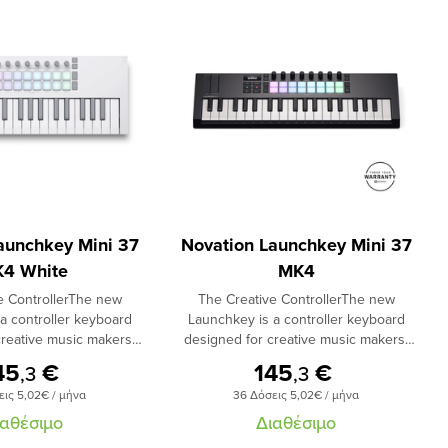
aunchkey Mini 37
Novation Launchkey Mini 37
4 White
MK4
e ControllerThe new
The Creative ControllerThe new
a controller keyboard
Launchkey is a controller keyboard
creative music makers.
designed for creative music makers.
bling detailed hands-on
As well as enabling detailed hands-on
45
€
145
€
,3
,3
 major DAWs, Launchkey
control of all major DAWs, Launchkey
εις 5,02€ / μήνα
36 Δόσεις 5,02€ / μήνα
rful tools for creating
comes with powerful tools for creating
odies, a collection of
chords and melodies, a collection of
ιαθέσιμο
Διαθέσιμο
hs, premium orchestral
software synths, premium orchestral