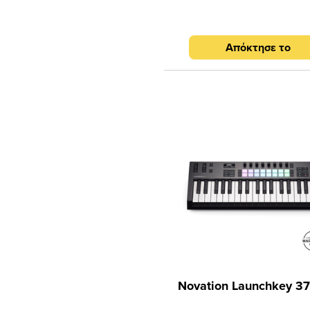
encoders, 4 sliders, arpeggiato
mode και βαθιά ενσωμάτωση 
οικοσύστημα της Arturia, είναι 
Απόκτησε το
για σύνθεση, παραγωγή, l
performance και καθημερινό 
workflow. Το layout με stacke
2×4 προσφέρει φυσική αίσθη
finger drumming, clip launchi
δημιουργικό performance. Enc
sliders και mini display δίνου
πρόσβαση στον ήχο και το
workflow σου. Σχεδιασμένο γ
ξεκινάς γρήγορα και να παρα
δημιουργικός. Με arpeggiator,
mode και custom DAW scripts, 
ένα πρακτικό κέντρο ελέγχου 
μουσική σου παραγωγή
Novation Launchkey 3