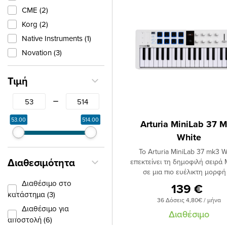
CME (2)
Korg (2)
Native Instruments (1)
Novation (3)
Τιμή
From
To
53.00
514.00
Arturia MiniLab 37 
White
Το Arturia MiniLab 37 mk3 W
Διαθεσιμότητα
επεκτείνει τη δημοφιλή σειρά 
σε μια πιο ευέλικτη μορφή
πλήκτρων — με μεγαλύτερη μ
Διαθέσιμο στο
139 €
έκταση, άμεσο έλεγχο και co
κατάστημα (3)
36 Δόσεις 4,80€ / μήνα
σχεδίαση για σύγχρονου
Διαθέσιμο για
παραγωγούς, μουσικούς κ
Διαθέσιμο
αποστολή (6)
beatmakers. Με 8 RGB pads