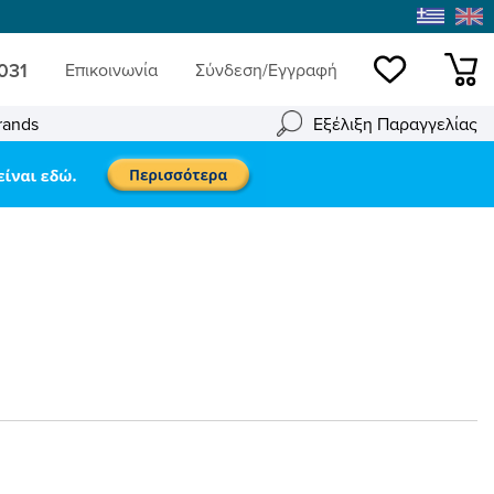
 031
Επικοινωνία
Σύνδεση/Εγγραφή
Wishlist
mini
rands
Εξέλιξη Παραγγελίας