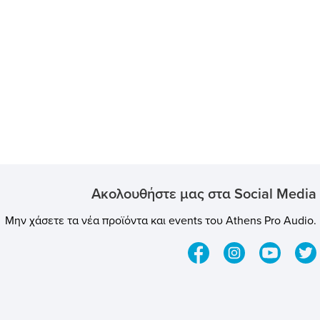
a mere 7ms of latency
redibly responsive
 connectivity lets you
 wirelessly from
-touch buttons yield
octave change, pitch
ion, and sustainWorks
for more than 10 hours
argeHighly configurable
 Plus appUltra-portable
 your bag or caseDurable
aluminum
ρακτηριστικά:Number of
Ακολουθήστε μας στα Social Media
 Keys: SynthAftertouch:
ollers: Octave Change,
Μην χάσετε τα νέα προϊόντα και events του Athens Pro Audio.
odulation, SustainMIDI
 Micro USBBluetooth:
pply: Rechargeable
eight: 1.6 cmWidth: 55.3
4 cmWeight: 0.89 kg