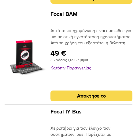
Focal BAM
Αυτό το κιτ ηχομόνωση είναι ουσιώδες για
μια ποιοτική εγκατάσταση ηχοσυστήματος.
Από τη χρήση του εξαρτάται η βέλτιστη
ακουστική απόδοση των ηχείων, των
49 €
ενισχυτών και των εγκατεστημένων
36 Δόσεις 1,69€ / μήνα
αξεσουάρ.Τα τεχνικά υλικά
κατασκευάζονται από κυψελωτό υλικό
Κατόπιν Παραγγελίας
ηχομόνωσης, φύλλο από αλουμίνιο και ένα
ιξωδοελαστικό σύμπλεγμα (βουτύλιο). 2
φύλλα 81/4”x1113/16” (21x30cm)
Απόκτησε το
Focal IY Bus
Xειριστήριο για των έλεγχο των
συστημάτων Ibus. Παρέχεται με