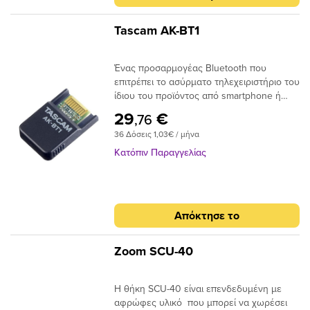
US-1x2, US-1x2HR, US-32, US-42, US-42B.-
Χρησιμοποιώντας το συμπεριλαμβανόμενο
Tascam AK-BT1
ομοαξονικό βύσμα DC: DP-006, DP-
008EX, CD-GT2, CD-BT2, CD-VT2, US-2x2,
US-2x2HR, DR-100MKII.- Με χρήση
Ένας προσαρμογέας Bluetooth που
καλωδίου mini-USB (περιλαμβάνεται σε
επιτρέπει το ασύρματο τηλεχειριστήριο του
κάθε προϊόν): DR-05, DR-07MKII, DR-40,
ίδιου του προϊόντος από smartphone ή
DR-60DMKII, GB-10.
tablet συνδέοντάς το σε συμβατά προϊόντα
29
€
,76
TASCAM.
36 Δόσεις 1,03€ / μήνα
Κατόπιν Παραγγελίας
Απόκτησε το
Zoom SCU-40
Η θήκη SCU-40 είναι επενδεδυμένη με
αφρώφες υλικό που μπορεί να χωρέσει