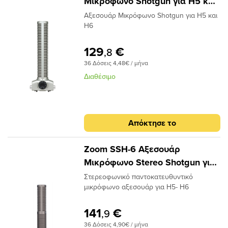
Mικρόφωνο Shotgun για H5 και
H6
Aξεσουάρ Mικρόφωνο Shotgun για H5 και
H6
129
€
,8
36 Δόσεις 4,48€ / μήνα
Διαθέσιμο
Απόκτησε το
Zoom SSH-6 Αξεσουάρ
Μικρόφωνο Stereo Shotgun για
H5 και H6
Στερεοφωνικό παντοκατευθυντικό
μικρόφωνο αξεσουάρ για H5- H6
141
€
,9
36 Δόσεις 4,90€ / μήνα