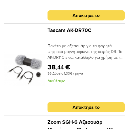
DR-07X, DR-40X, DR-22WL, DR-44WL, DR-
100MKIII. Μπορεί επίσης να χρησιμοποιηθεί
Απόκτησε το
με προηγούμενα μοντέλα της σειράς DR.
Tascam AK-DR70C
Πακέτο με αξεσουάρ για τα φορητά
ψηφιακά μαγνητόφωνα της σειράς DR. Το
AK-DR11C είναι κατάλληλο για χρήση με τα
DR-70D και DR-
38
€
,44
701DXαρακτηριστικά:Γούνινο αντιανέμιο
36 Δόσεις 1,33€ / μήνα
για μείωση θορύβου
Διαθέσιμο
Απόκτησε το
Zoom SGH-6 Aξεσουάρ