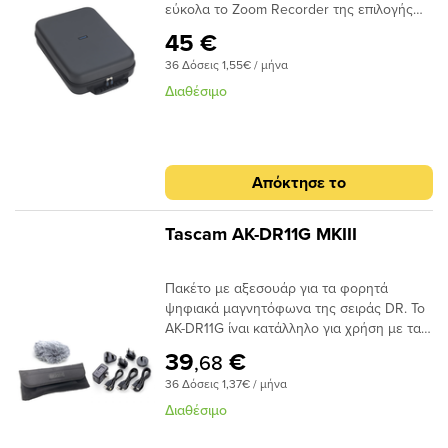
εύκολα το Zoom Recorder της επιλογής
σας, καθώς και μια σειρά από χρήσιμα
45 €
αξεσουάρ. Αυτή η ελαφριά και εξαιρετικά
36 Δόσεις 1,55€ / μήνα
ευέλικτη τσάντα μεταφοράς προσφέρει
ομοιόμορφα αφρώδη μαξιλάρια σε σχήμα
Διαθέσιμο
βάφλας που προσφέρουν ασφάλεια στην
αγαπημένη σας συσκευή εγγραφής Zoom.
Απόκτησε το
Tascam AK-DR11G MKIII
Πακέτο με αξεσουάρ για τα φορητά
ψηφιακά μαγνητόφωνα της σειράς DR. Το
AK-DR11G ίναι κατάλληλο για χρήση με τα
DR-05X, DR-07X, DR-40X, DR-22WL, DR-
39
€
,68
44WL, DR-100MKIII Γούνα προστασίας για
36 Δόσεις 1,37€ / μήνα
μείωση του θορύβου του ανέμου.
Προσαρμογέας PS-P520U για συνεχή
Διαθέσιμο
εγγραφή. Ανθεκτική μαλακή θήκη
μεταφοράς. Ιδανικό για χρήση με DR-05X,