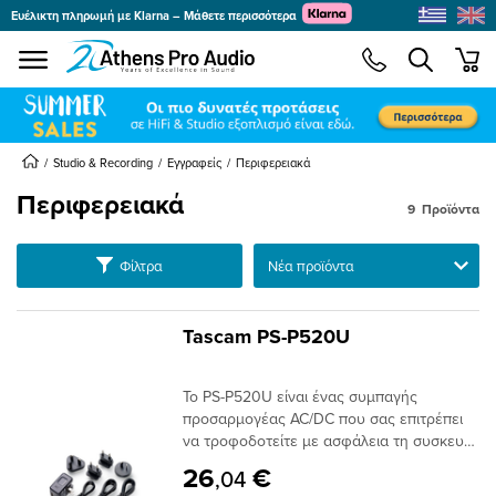
Ευέλικτη πληρωμή με Klarna – Μάθετε περισσότερα
se menu
min
submenu
submenu
submenu
Studio & Recording
Εγγραφείς
Περιφερειακά
Περιφερειακά
9
Προϊόντα
submenu
Ταξινόμηση
Φίλτρα
submenu
submenu
submenu
Tascam PS-P520U
submenu
submenu
Το PS-P520U είναι ένας συμπαγής
submenu
προσαρμογέας AC/DC που σας επιτρέπει
να τροφοδοτείτε με ασφάλεια τη συσκευή
Tascam ακόμα και όταν ταξιδεύετε.
26
€
,04
Έρχεται με τέσσερα ανταλλάξιμα κύρια