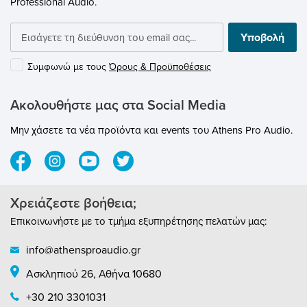
Professional Audio.
submenu
submenu
Υποβολή
submenu
Συμφωνώ με τους
Όρους & Προϋποθέσεις
submenu
Ακολουθήστε μας στα Social Media
submenu
Μην χάσετε τα νέα προϊόντα και events του Athens Pro Audio.
submenu
submenu
Χρειάζεστε βοήθεια;
submenu
Επικοινωνήστε με το τμήμα εξυπηρέτησης πελατών μας:
info@athensproaudio.gr
Ασκληπιού 26, Αθήνα 10680
submenu
+30 210 3301031