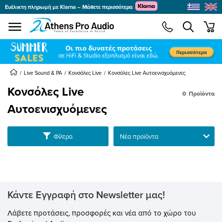
Ευέλικτη πληρωμή με Klarna – Μάθετε περισσότερα
se menu
min
submenu
submenu
Live Sound & PA
Κονσόλες Live
Κονσόλες Live Αυτοενισχυόμενες
Κονσόλες Live
submenu
0
Προϊόντα
submenu
Αυτοενισχυόμενες
submenu
submenu
Ταξινόμηση
Φίλτρα
submenu
submenu
submenu
Κάντε Εγγραφή στο Newsletter μας!
Λάβετε προτάσεις, προσφορές και νέα από το χώρο του