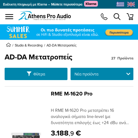
Ευέλικτη πληρωμή με Klarna – Μάθετε περισσότερα
se menu
min
submenu
submenu
submenu
Studio & Recording
AD-DA Μετατροπείς
AD-DA Μετατροπείς
27
Προϊόντα
submenu
Ταξινόμηση
Φίλτρα
submenu
submenu
submenu
RME M-1620 Pro
submenu
submenu
Η RME M-1620 Pro μετατρέπει 16
submenu
αναλογικά σήματα line-level (με
δυνατότητα επιλογής έως +24 dBu ανά
κανάλι) προς και από τεχνολογίες MADI,
3.188
€
,9
ADAT και Milan networking. Η καινοτόμος