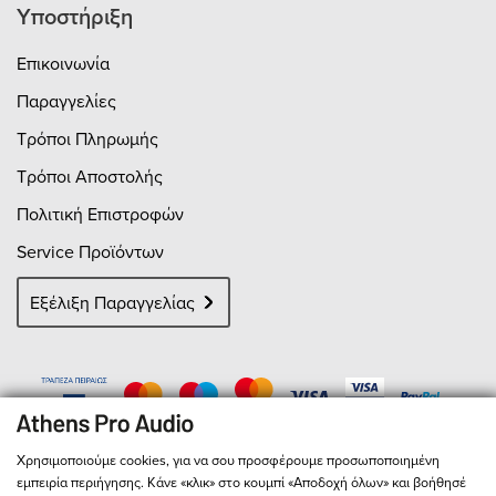
Υποστήριξη
ADCs.REMOTE: Included, universal remote
capableFIRMWARE: Upgradable via USB
Επικοινωνία
Control Panel App (Win and Mac)OPTIONAL
PRECISION PHONO ANALOG PREAMP
Παραγγελίες
CARDHigh End M/M, M/C Phono
Preamplifier with custom nickel core step
Τρόποι Πληρωμής
up transformer , relay switchable and
tunable. Input impedances, transformer
Τρόποι Αποστολής
ratio, RIAA curves and choice of gain can
Πολιτική Επιστροφών
be changed within the menu or using the
remote via relay switches. Optional card is
Service Προϊόντων
sold separately and is user
installable.OPTIONAL "ROON READY"
Εξέλιξη Παραγγελίας
NETWORK CARD: Turns the Manhattan II
into network streamer with 24/192k and
DSD64 maximum throughput. Compatible
w/ Roon, DLNA/UpnPPOWER SUPPLY:
Switchable 115/230VAC (100V Japanese
version available)DIMENSIONS:
WxDxH=17"x10.5"x1.95"=432x267x50mmW
Χρησιμοποιούμε cookies, για να σου προσφέρουμε προσωποποιημένη
EIGHT: 16lbs, 8kgWARRANTY: 2 years
εμπειρία περιήγησης. Κάνε «κλικ» στο κουμπί «Αποδοχή όλων» και βοήθησέ