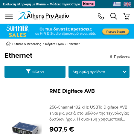
Ευέλικτη πληρωμή με Klarna – Μάθετε περισσότερα
se menu
min
submenu
submenu
submenu
Studio & Recording
Κάρτες Ήχου
Ethernet
Ethernet
9
Προϊόντα
submenu
Ταξινόμηση
Φίλτρα
submenu
submenu
submenu
RME Digiface AVB
submenu
submenu
256-Channel 192 kHz USBΤο Digiface AVB
submenu
είναι μια ματιά στο μέλλον της τεχνολογίας
δικτύων ήχου. Η συσκευή χρησιμοποιεί
AVB, ένα ανοιχτό πρωτόκολλο που
907
€
,5
αναπτύχθηκε από την IEEE, για τη