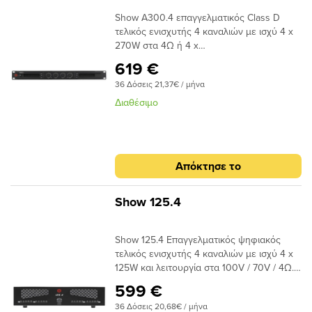
Show A300.4 επαγγελματικός Class D
τελικός ενισχυτής 4 καναλιών με ισχύ 4 x
270W στα 4Ω ή 4 x
450W στα 2Ω, διαθέτει cross-over και έχει
619 €
τη δυνατότητα bridge και απόδοση 2 x
36 Δόσεις 21,37€ / μήνα
900W στα 4Ω. Ελαφριά και συμπαγή
κατασκευή, απεικόνιση με LED και
Διαθέσιμο
ανεξάρτητος έλεγχος έντασης κάθε
καναλιού. Ιδανικός για μόνιμες
εγκαταστάσεις και πολυζωνικές
εφαρμογές. Μέγεθος Rack 1U. Διαστάσεις
Απόκτησε το
(MxBxY) 483 x 360 x 44mm – 6,2 κιλά.
Show 125.4
Show 125.4 Επαγγελματικός ψηφιακός
τελικός ενισχυτής 4 καναλιών με ισχύ 4 x
125W και λειτουργία στα 100V / 70V / 4Ω.
Στην πίσω πλευρά βρίσκονται είσοδοι XLR
599 €
(Balanced) και έξοδοι screw terminals.
36 Δόσεις 20,68€ / μήνα
Διαστάσεις (MxBxY) 483 x 353 x 88,5mm –