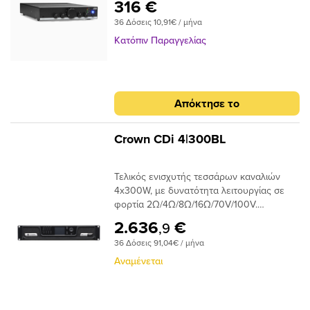
316 €
36 Δόσεις 10,91€ / μήνα
Κατόπιν Παραγγελίας
Απόκτησε το
Crown CDi 4|300BL
Τελικός ενισχυτής τεσσάρων καναλιών
4x300W, με δυνατότητα λειτουργίας σε
φορτία 2Ω/4Ω/8Ω/16Ω/70V/100V.
Τεχνολογία DriveCore. Έλεγχος και
2.636
€
,9
ρύθμιση μέσω HiQnet πρωτοκόλλου.
36 Δόσεις 91,04€ / μήνα
Ενσωματωμένο DSP για δρομολόγηση
εισόδου, καθυστέρηση εισόδου έως και
Αναμένεται
1000ms, παραμετρικό equalizer 8
περιοχών, crossover, limiter.
Προγραμματιζόμενη GPIO port. Με