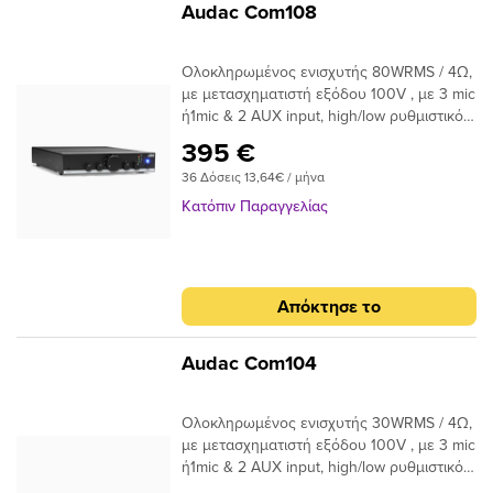
Audac Com108
you like.
Ολοκληρωμένος ενισχυτής 80WRMS / 4Ω,
με μετασχηματιστή εξόδου 100V , με 3 mic
ή1mic & 2 AUX input, high/low ρυθμιστικό
EQ& priority στο mic 1, βάρος 4.5 kg.
395 €
36 Δόσεις 13,64€ / μήνα
Κατόπιν Παραγγελίας
Απόκτησε το
Audac Com104
Ολοκληρωμένος ενισχυτής 30WRMS / 4Ω,
με μετασχηματιστή εξόδου 100V , με 3 mic
ή1mic & 2 AUX input, high/low ρυθμιστικό
EQ& priority στο mic 1, βάρος 4.5 kg.