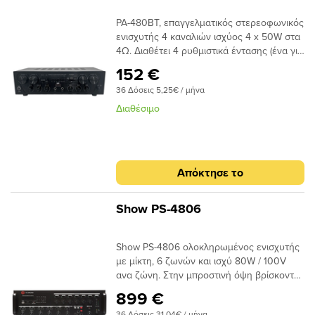
PA-480BT, επαγγελματικός στερεοφωνικός
ενισχυτής 4 καναλιών ισχύος 4 x 50W στα
4Ω. Διαθέτει 4 ρυθμιστικά έντασης (ένα για
κάθε κανάλι), ενσωματωμένο ραδιόφωνο,
152 €
media player με θύρες USB/SD για
36 Δόσεις 5,25€ / μήνα
αναπαραγωγή MP3 , λειτουργία Echo, 2
εισόδους μικροφώνου, ρύθμιση bass –
Διαθέσιμο
treble, λειτουργία talk over και Bluetooth
για stream από φορητές συσκευές.
Απόκτησε το
Show PS-4806
Show PS-4806 ολοκληρωμένος ενισχυτής
με μίκτη, 6 ζωνών και ισχύ 80W / 100V
ανα ζώνη. Στην μπροστινή όψη βρίσκονται,
μία θύρα USB και SD card reader για
899 €
αναπαραγωγή μουσικών αρχείων και
36 Δόσεις 31,04€ / μήνα