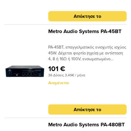
Απόκτησε το
Metro Audio Systems PA-45BT
PA-45BT, επαγγελματικός ενισχυτής ισχύος
45W. Δέχεται φορτία (ηχεία) με αντίσταση
4, 8 ή 16Ω ή 100V, ενσωματωμένο
ραδιόφωνο FM, media player (USB),
101 €
ρύθμιση bass-treble, είσοδος για
36 Δόσεις 3,49€ / μήνα
μικρόφωνο και Bluetooth για stream από
φορητές συσκευές.
Αναμένεται
Απόκτησε το
Metro Audio Systems PA-480BT