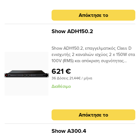
(MxBxY) 483 x 360 x 44mm – 6,3 κιλά.
Απόκτησε το
Show ADH150.2
Show ADH150.2, επαγγελματικός Class D
ενισχυτής 2 καναλιών ισχύος 2 x 150W στα
100V (RMS) και απόκριση συχνότητας
20Hz - 20kHz (0 ±1dB). Ο ενισχυτής μπορεί
621 €
να λειτουργήσει στα 70V ή 100V RMS,
36 Δόσεις 21,44€ / μήνα
διαθέτει Phoenix connectors για τη
σύνδεση των εισόδων και της εξόδου. Η
Διαθέσιμο
τοπολογία Class D διασφαλίζει την χαμηλή
θερμοκρασία του ενισχυτή κατά τη
λειτουργία του. Ο ADH150.2 είναι
κατάλληλος για επαγγελματικές
Απόκτησε το
εφαρμογές και εγκαταστάσεις όπως
εμπορικούς χώρους, γραφεία, αίθουσες
συνεδριάσεων κ.α
Show A300.4