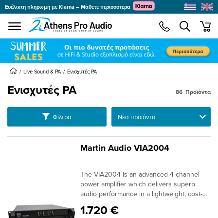
Ευέλικτη πληρωμή με Klarna – Μάθετε περισσότερα
se menu
min
submenu
submenu
Live Sound & PA
Ενισχυτές PA
Ενισχυτές PA
submenu
86
Προϊόντα
submenu
submenu
Ταξινόμηση
Φίλτρα
submenu
submenu
Martin Audio VIA2004
submenu
The VIA2004 is an advanced 4-channel
submenu
power amplifier which delivers superb
audio performance in a lightweight, cost-
effective package. Delivering 4×500 watts
1.720 €
into 4 ohms, it is ideal for powering O-