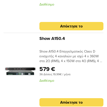
9,2 κιλά
Διαθέσιμο
Απόκτησε το
Show A150.4
Show A150.4 Επαγγελματικός Class D
ενισχυτής 4 καναλιών με ισχύ 4 x 360W
στα 2Ω (RMS), 4 x 150W στα 4Ω (RMS), 4 x
90W στα 8Ω (RMS), δυνατότητα bridge
579 €
mono 2 x 720W στα 4Ω (RMS) και mono 2
36 Δόσεις 19,99€ / μήνα
x 300W στα 8Ω (RMS). Διαθέτει
ενσωματωμένο crossover για απευθείας
Διαθέσιμο
σύνδεση με sub. Συνδέσεις Input / Output
με Euroblock. Ιδανικός για μόνιμες
εγκαταστάσεις.
Απόκτησε το