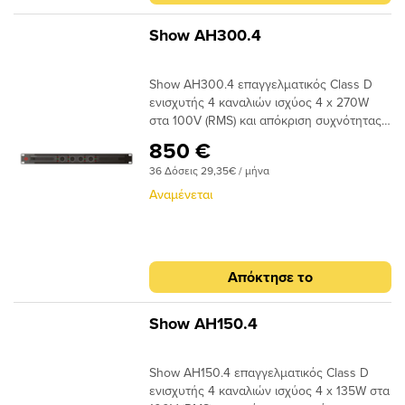
εμπορικούς χώρους, γραφεία, αίθουσες
συνεδριάσεων κ.α.
Show AH300.4
Show AH300.4 επαγγελματικός Class D
ενισχυτής 4 καναλιών ισχύος 4 x 270W
στα 100V (RMS) και απόκριση συχνότητας
100Hz - 15kHz (+0/-3dB). Ο ενισχυτής
850 €
μπορεί να λειτουργήσει στα 70V ή 100V
36 Δόσεις 29,35€ / μήνα
RMS, διαθέτει phoenix connectors για τη
σύνδεση των εισόδων και της εξόδου. Ο
Αναμένεται
ενισχυτής διαθετει επίσης, slot in για καρτα
εισόδου dante (FSD-44D). H τοπολογία
Class D διασφαλίζει την χαμηλή
θερμοκρασία του ενισχυτή κατά τη
Απόκτησε το
λειτουργία του. Ο AH300.4 είναι
κατάλληλος για επαγγελματικές
εφαρμογές και εγκαταστάσεις όπως
Show AH150.4
εμπορικούς χώρους, γραφεία, αίθουσες
συνεδριάσεων κ.α.
Show AH150.4 επαγγελματικός Class D
ενισχυτής 4 καναλιών ισχύος 4 x 135W στα