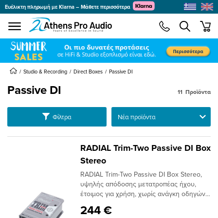
Ευέλικτη πληρωμή με Klarna – Μάθετε περισσότερα
se menu
min
submenu
submenu
submenu
Studio & Recording
Direct Boxes
Passive DI
Passive DI
11
Προϊόντα
submenu
Ταξινόμηση
Φίλτρα
submenu
submenu
submenu
RADIAL Trim-Two Passive DI Box
submenu
Stereo
submenu
RADIAL Trim-Two Passive DI Box Stereo,
submenu
υψηλής απόδοσης μετατροπέας ήχου,
έτοιμος για χρήση, χωρίς ανάγκη οδηγών
εγκατάστασης σε υπολογιστή. Διαθέτει
244 €
RCA, 1/4 και 3.5mm, απόκριση