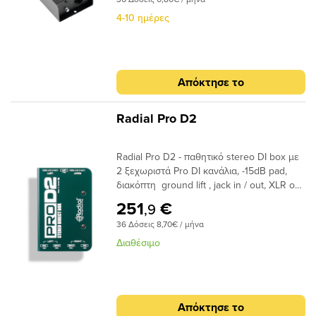
4-10 ημέρες
Απόκτησε το
Radial Pro D2
Radial Pro D2 - παθητικό stereo DI box με
2 ξεχωριστά Pro DI κανάλια, -15dB pad,
διακόπτη ground lift , jack in / out, XLR out,
απόκριση συχνότητας: 20Hz-18kHz, ιδανικό
251
€
,9
για keyboards, drum machines και digital
36 Δόσεις 8,70€ / μήνα
recorders.
Διαθέσιμο
Απόκτησε το