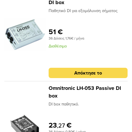
DI box
Παθητικό DI για εξομάλυνση σήματος
51 €
36 Δόσεις 1,76€ / μήνα
Διαθέσιμο
Απόκτησε το
Omnitronic LH-053 Passive DI
box
DI box παθητικό.
23
€
,27
36 Δόσεις 0,80€ / μήνα