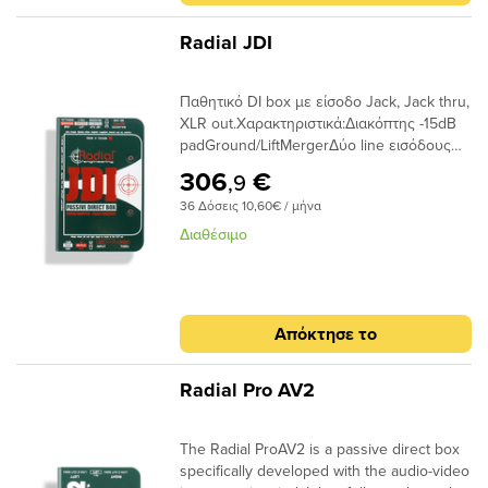
Radial JDI
Παθητικό DI box με είσοδο Jack, Jack thru,
XLR out.Χαρακτηριστικά:Διακόπτης -15dB
padGround/LiftMergerΔύο line εισόδους
(input + thru) σε έξοδο XLRSpeaker
306
€
,9
simulation για 12" speaker
36 Δόσεις 10,60€ / μήνα
cabinetsΑντιστροφή Φάσης
Διαθέσιμο
Απόκτησε το
Radial Pro AV2
The Radial ProAV2 is a passive direct box
specifically developed with the audio-video