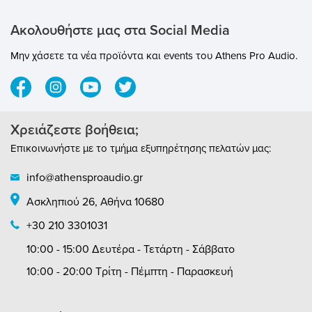
knife" direct box for multi-mediaEasy to use
passive ultra-quiet designEliminates
Ακολουθήστε μας στα Social Media
ground loops causing hum and
buzzHandle huge transients without
Μην χάσετε τα νέα προϊόντα και events του Athens Pro Audio.
distortionCompletely passive, no power
neededXLR, 1/4", RCA and 3.5mm
inputsBuilt-in stereo to mono merge
function-15dB PAD for wide range of input
levelsConverts hi-Z consumer to low-Z mic-
Χρειάζεστε βοήθεια;
levelConnect a stereo source to a mono
Επικοινωνήστε με το τμήμα εξυπηρέτησης πελατών μας:
channelUnbalanced audio from CDs,
laptops, VCRsUltra-tough 14 gauge steel
info@athensproaudio.gr
enclosureΠροδιαγραφές:Frequency
response: 20Hz to 20kHz +/- 2.5dBTotal
Ασκληπιού 26, Αθήνα 10680
harmonic distortion: 0.01% THD 20Hz to
20kHzInput: Unbal, high-ZOutputs:
+30 210 3301031
Balanced 600-ohm, mic-level, pin-2
10:00 - 15:00 Δευτέρα - Τετάρτη - Σάββατο
hotInput pad: -15dBPower requirement:
NoneSize: 3.25" x 5" x 1.875"Weight: 1.8 lbs.
10:00 - 20:00 Τρίτη - Πέμπτη - Παρασκευή