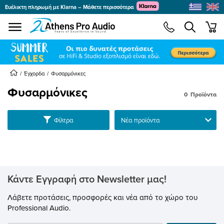
Ευέλικτη πληρωμή με Klarna – Μάθετε περισσότερα
se menu
min
submenu
submenu
Έγχορδα
Φυσαρμόνικες
Φυσαρμόνικες
0
Προϊόντα
submenu
Ταξινόμηση
Φίλτρα
submenu
submenu
submenu
submenu
submenu
Κάντε Εγγραφή στο Newsletter μας!
submenu
submenu
Λάβετε προτάσεις, προσφορές και νέα από το χώρο του
Professional Audio.