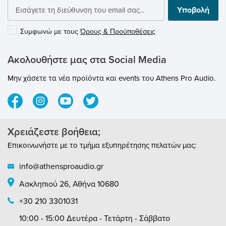
submenu
Υποβολή
submenu
Συμφωνώ με τους
Όρους & Προϋποθέσεις
submenu
Ακολουθήστε μας στα Social Media
submenu
Μην χάσετε τα νέα προϊόντα και events του Athens Pro Audio.
submenu
submenu
Χρειάζεστε βοήθεια;
submenu
Επικοινωνήστε με το τμήμα εξυπηρέτησης πελατών μας:
submenu
info@athensproaudio.gr
Ασκληπιού 26, Αθήνα 10680
+30 210 3301031
submenu
10:00 - 15:00 Δευτέρα - Τετάρτη - Σάββατο