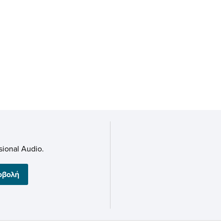
ional Audio.
οβολή