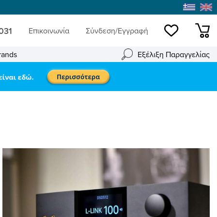
 031
Επικοινωνία
Σύνδεση/Εγγραφή
Wishlist
mini
rands
Εξέλιξη Παραγγελίας