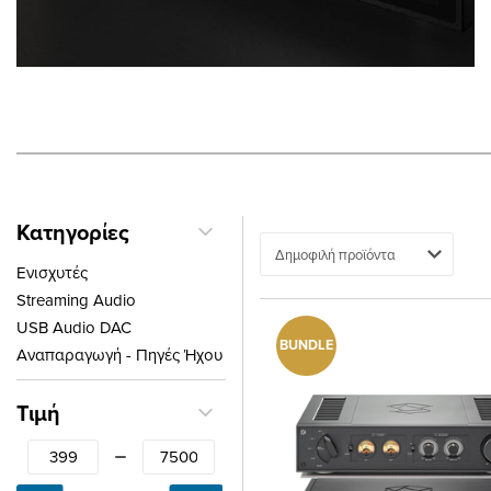
Κατηγορίες
Ταξινόμηση
Ενισχυτές
Streaming Audio
USB Audio DAC
BUNDLE
Αναπαραγωγή - Πηγές Ήχου
Τιμή
From
To