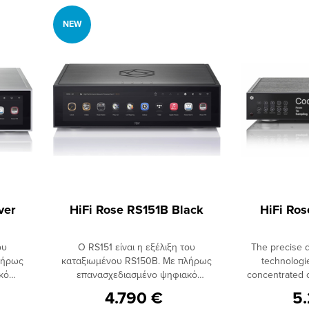
πριν τη μετατροπή.
NEW
ver
HiFi Rose RS151B Black
HiFi Ro
ου
Ο RS151 είναι η εξέλιξη του
The precise 
λήρως
καταξιωμένου RS150B. Με πλήρως
technologie
κό
επανασχεδιασμένο ψηφιακό
concentrated 
ιωμένη
επεξεργαστή, προσφέρει βελτιωμένη
will guide you i
4.790 €
5
ην
διαφάνεια και ακρίβεια στην
more genuin