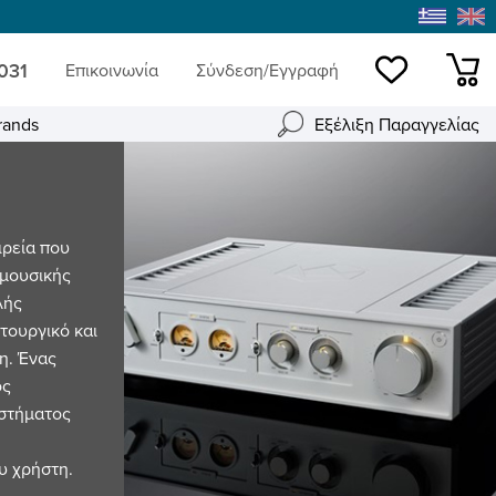
 031
Επικοινωνία
Σύνδεση/Εγγραφή
Wishlist
mini
rands
Εξέλιξη Παραγγελίας
ιρεία που
 μουσικής
λής
ιτουργικό και
η. Ένας
ος
υστήματος
υ χρήστη.