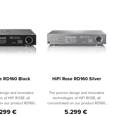
se RD160 Black
HiFi Rose RD160 Silver
design and innovative
The precise design and innovative
s of HiFi ROSE, all
technologies of HiFi ROSE, all
on our product RD160,
concentrated on our product RD160,
nto a world of purer and
will guide you into a world of purer and
.299 €
5.299 €
e sound. The RD160
more genuine sound. The RD160