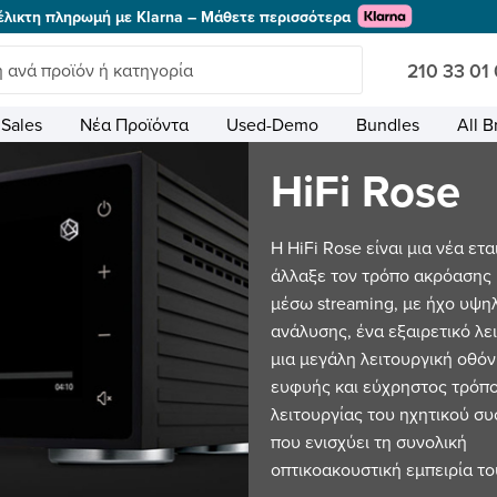
έλικτη πληρωμή με Klarna – Μάθετε περισσότερα
210 33 01
Sales
Νέα Προϊόντα
Used-Demo
Bundles
All B
HiFi Rose
Η HiFi Rose είναι μια νέα ετα
άλλαξε τον τρόπο ακρόασης
μέσω streaming, με ήχο υψη
ανάλυσης, ένα εξαιρετικό λε
μια μεγάλη λειτουργική οθόν
ευφυής και εύχρηστος τρόπ
λειτουργίας του ηχητικού σ
που ενισχύει τη συνολική
οπτικοακουστική εμπειρία το