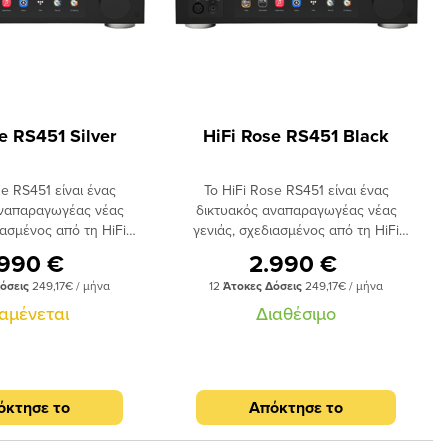
e RS451 Silver
HiFi Rose RS451 Black
se RS451 είναι ένας
Το HiFi Rose RS451 είναι ένας
αναπαραγωγέας νέας
δικτυακός αναπαραγωγέας νέας
ιασμένος από τη HiFi
γενιάς, σχεδιασμένος από τη HiFi
αρκετά τεχνικά στοιχεία
Rose. Υιοθετεί αρκετά τεχνικά στοιχεία
.990 €
2.990 €
ου RS151 ενώ είναι
του μοντέλου RS151 ενώ είναι
όσεις
249,17€ / μήνα
12
Άτοκες Δόσεις
249,17€ / μήνα
ένος για χρήση σε
προσαρμοσμένος για χρήση σε
ωματώνει εξελιγμένο
γραφείο. Ενσωματώνει εξελιγμένο
αμένεται
Διαθέσιμο
τικών και προσφέρει
τμήμα ακουστικών και προσφέρει
νες δυνατότητες
διευρυμένες δυνατότητες
 σε συμπαγές φορμά.
επεξεργασίας σε συμπαγές φορμά.
όκτησε το
Απόκτησε το