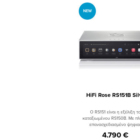
πριν τη μετατροπή.
NEW
HiFi Rose RS151B Sil
Ο RS151 είναι η εξέλιξη τ
καταξιωμένου RS150B. Με π
επανασχεδιασμένο ψηφια
επεξεργαστή, προσφέρει βελτ
4.790 €
διαφάνεια και ακρίβεια στ