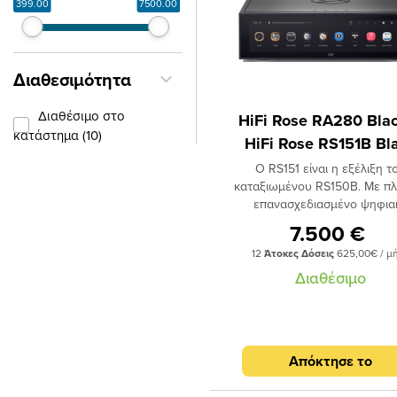
399.00
7500.00
Διαθεσιμότητα
Διαθέσιμο στο
HiFi Rose RA280 Bla
κατάστημα (10)
HiFi Rose RS151B Bl
Ο RS151 είναι η εξέλιξη τ
καταξιωμένου RS150B. Με π
επανασχεδιασμένο ψηφια
επεξεργαστή, προσφέρει βελτ
7.500 €
διαφάνεια και ακρίβεια στ
12
Άτοκες Δόσεις
625,00€ / μ
αναπαραγωγή. Ενσωματώνει τ
DPC™ module και αναβαθμι
Διαθέσιμο
Femto Clock, μειώνοντας το χ
σφάλμα (jitter) και βελτιώνε
σταθερότητα του ψηφιακού σή
Υποστηρίζει PCM-to-DSD5
Απόκτησε το
upsampling, επιτρέποντας υ
ανάλυσης επεξεργασία των α