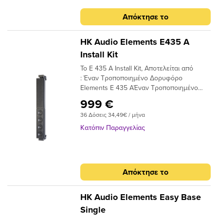
Απόκτησε το
HK Audio Elements E435 A
Install Kit
Το Ε 435 A Install Kit, Αποτελείται από
: Έναν Τροποποιημένο Δορυφόρο
Elements E 435 AΈναν Τροποποιημένο
Ενισχυτή ΕΑ 600.Μπορούν Να οδηγηθούν
999 €
ακόμη τρεις Δορυφόροι Elements E 435 Ή
36 Δόσεις 34,49€ / μήνα
ένας Δορυφόρος Ε 835 μαζί με έναν
Δορυφόρο Ε 435 Υπάρχει ρύθμιση 180°
Κατόπιν Παραγγελίας
στον οριζόντιο Άξονα & ρύθμιση στον
κάθετο Άξονα
Απόκτησε το
HK Audio Elements Easy Base
Single