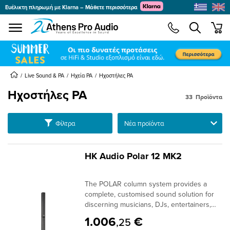
Ευέλικτη πληρωμή με Klarna – Μάθετε περισσότερα
se menu
min
submenu
submenu
Live Sound & PA
Ηχεία PA
Ηχοστήλες PA
Ηχοστήλες PA
submenu
33
Προϊόντα
submenu
submenu
Ταξινόμηση
Φίλτρα
submenu
submenu
HK Audio Polar 12 MK2
submenu
The POLAR column system provides a
submenu
complete, customised sound solution for
discerning musicians, DJs, entertainers,
business presentations, schools and
1.006
€
,25
churches.Compared to other models in its