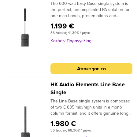
The 600-watt Easy Base single system is
the perfect, uncomplicated PA solution for
one man bands, presentations and
speech-based performances in internal
1.199 €
conference rooms and small clubs. It is
36 Δόσεις 41,39€ / μήνα
made up of the lightest ELEMENTS
components available, and the two E 435
Κατόπιν Παραγγελίας
mid/high units disattach from the system
for extremely compact storage and easy
transportation.Χαρακτηριστικά:Elegant
designScalable and flexible to expand into
Απόκτησε το
an Easy Base Twin stereo setupPractically
cable-freeLightweight and compact5-year
HK Audio warrantyProduct Class:
HK Audio Elements Line Base
ElementsPower-handling nominal (RMS):
Single
150 WNominal impedance: 16
The Line Base single system is composed
ohmsSensitivity 1W/1m: 97 dB, all
of two E 835 mid/high units in a mono
measurements taken under half-space
column format, and it offers genuine long-
conditionsFrequency response -10 dB: 140
throw sound reproduction properties for
Hz – 20 kHz, via integrated system
1.980 €
bigger indoor venues and open air
filterSpeaker: 4x 3,5" wideband
36 Δόσεις 68,36€ / μήνα
concerts too. If more bass is required, the
speakersDirectivity: 70°