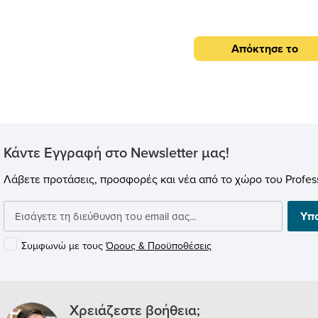
Consisting of one single 
containing 8 units Wavewood Ult
2 units Multifuser DC3 and 2 t
Απόκτησε το
Glue to install it all, VicStudio B
acoustic kit appropriated to tre
Project Studio. Acoustic solutio
always have a visual impact
VicStudio Box can be acquired 
different finishes, so that yo
more options available when i
Κάντε Εγγραφή στο Newsletter μας!
to deciding the look you want f
room. The kit includes the
Λάβετε προτάσεις, προσφορές και νέα από το χώρο του Profess
Multifuser DC3, with built-in hol
so it can be installed on a wall
VicFix fixation system, using 
Υπ
Mini (included), or VicFix J Pr
80mm (sold separately), or V
Συμφωνώ με τους
Όρους & Προϋποθέσεις
Corner (sold separately). It cont
be compatible with Flexi Glue
(included), which is required for
installation.
Χρειάζεστε βοήθεια;