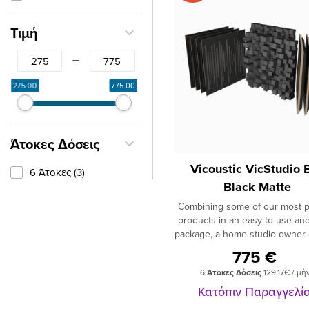
Τιμή
From
To
275.00
775.00
Άτοκες Δόσεις
Vicoustic VicStudio 
6 Άτοκες (3)
Black Matte
Combining some of our most p
products in an easy-to-use and 
package, a home studio owner 
everything required to have a 
775 €
studio that will sound great a
6
Άτοκες Δόσεις
129,17€ / μή
even better. Depending on the
or the available budget for th
Κατόπιν Παραγγελί
you may acquire one or several