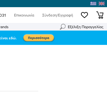
 031
Επικοινωνία
Σύνδεση/Εγγραφή
Wishlist
mini
rands
Εξέλιξη Παραγγελίας