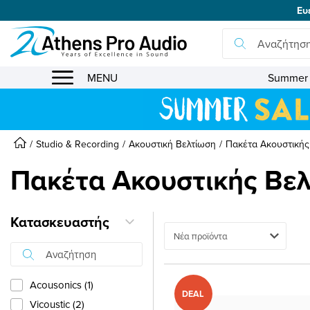
Ευ
se menu
MENU
Summer 
Studio & Recording
Ακουστική Βελτίωση
Πακέτα Ακουστικής
Πακέτα Ακουστικής Βε
Κατασκευαστής
Ταξινόμηση
Acousonics (1)
DEAL
Vicoustic (2)