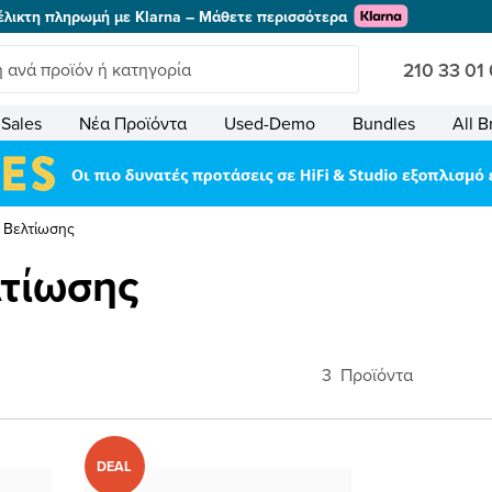
έλικτη πληρωμή με Klarna – Μάθετε περισσότερα
210 33 01
Sales
Νέα Προϊόντα
Used-Demo
Bundles
All B
 Βελτίωσης
λτίωσης
3
Προϊόντα
DEAL