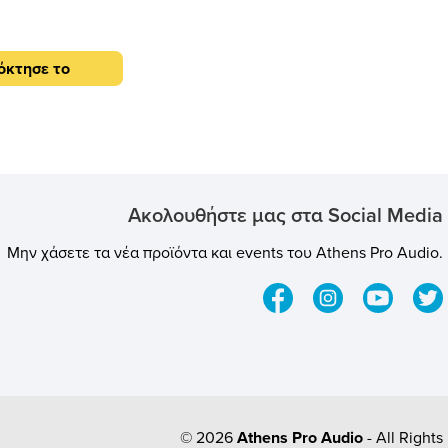
 θέση ακρόασης καθώς
ν 2 μπασοπαγίδων στις
φέρει αμέσως πολύ
όκτησε το
ελτίωση στα ηχητικά
τικά ενός δωματίου
ς ένα μικρό μοντέλο
Acousonics Isofon -BT
στικό πλαίσιο γωνιακού
ό αφρώδη εύκαμπτη
άνη, με ανάγλυφη
Ακολουθήστε μας στα Social Media
 η οποία απορροφά
 την ενέργεια του ήχου
Μην χάσετε τα νέα προϊόντα και events του Athens Pro Audio.
το χρόνο αντήχησης. Η
ν κοιλοτήτων (όπως
ονιστές Helmholtz)
 την απορρόφησης του
olyfon-ΒΤ μπορεί να
ί στις γωνίες ενός
α αναρτηθεί από την
ιαίτερα χρήσιμο για την
πιση των χαμηλών
νοτήτων, που είναι πιο
η
© 2026
Athens Pro Audio
- All Rights