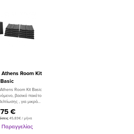
 Athens Room Kit
Basic
Athens Room Kit Basic
ινόμενο, βασικό πακέτο
ελτίωσης , για μικρά
 μικρά home studio.
275 €
ι 10 τεμάχια ISOfon
όσεις
45,83€ / μήνα
er καθώς και 2
δες.ISOfon BT. Ο
ν Παραγγελίας
πόσβεσης γύρω απο τα