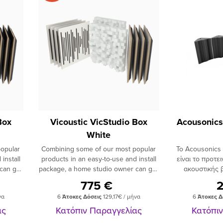
Box
Vicoustic VicStudio Box
Acousonics
White
opular
Combining some of our most popular
Το Acousonics 
install
products in an easy-to-use and install
είναι το προτε
can get
package, a home studio owner can get
ακουστικής β
treated
everything required to have a treated
δωμάτια και
775 €
nd look
studio that will sound great and look
Περιλαμβάνε
να
6
Άτοκες Δόσεις
129,17€ / μήνα
6
Άτοκες Δ
 goals
even better. Depending on the goals
Absorb
e room
or the available budget for the room
μπασοπαγί
ας
Κατόπιν Παραγγελίας
Κατόπι
 boxes.
you may acquire one or several boxes.
συνδιασμός α