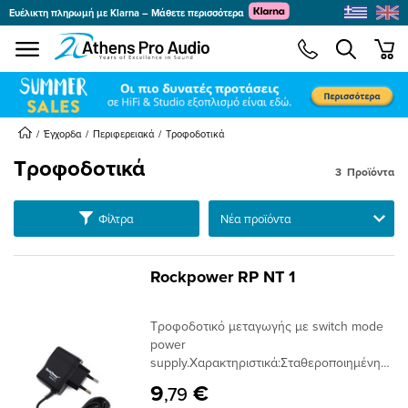
Ευέλικτη πληρωμή με Klarna – Μάθετε περισσότερα
se menu
min
submenu
submenu
Έγχορδα
Περιφερειακά
Τροφοδοτικά
Τροφοδοτικά
3
Προϊόντα
submenu
Ταξινόμηση
Φίλτρα
submenu
submenu
submenu
submenu
Rockpower RP NT 1
submenu
Τροφοδοτικό μεταγωγής με switch mode
submenu
submenu
power
supply.Χαρακτηριστικά:Σταθεροποιημένη
τάσηΙδανικό πχ για MXR Phase 90, MXR
9
€
,79
Carbon Copy ή Way Huge Green