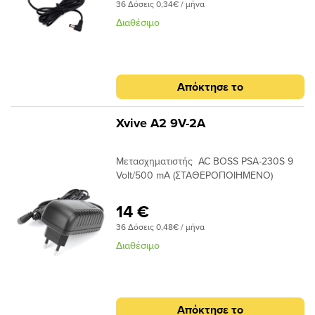
submenu
36 Δόσεις 0,34€ / μήνα
RhinoΕίσοδος 100-240 V~9V DC200
mA5,5 mm (εξωτερικό) / 2,1 mm (εσωτερικό)
Διαθέσιμο
submenu
βύσμα, (-) εσωτερικά
submenu
submenu
Απόκτησε το
submenu
Xvive A2 9V-2A
Μετασχηματιστής AC BOSS PSA-230S 9
submenu
Volt/500 mA (ΣTAΘEPOΠOIHMENO)
submenu
14 €
submenu
36 Δόσεις 0,48€ / μήνα
Διαθέσιμο
submenu
Απόκτησε το