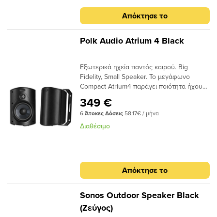
Απόκτησε το
Polk Audio Atrium 4 Black
Εξωτερικά ηχεία παντός καιρού. Big
Fidelity, Small Speaker. Το μεγάφωνο
Compact Atrium4 παράγει ποιότητα ήχου
υψηλής πιστότητας οπουδήποτε θέλετε
349 €
υπέροχο ήχο. 4,5'' Mid/Woofer0,75''
6
Άτοκες Δόσεις
58,17€ / μήνα
TweeterΑπόκρ. Συχν. 75 Hz-25 kHz
Ευαισθ.: 89 dB. Συν. Ισχύς εν. 10W-80W
Διαθέσιμο
Απόκτησε το
Sonos Outdoor Speaker Black
(Ζεύγος)