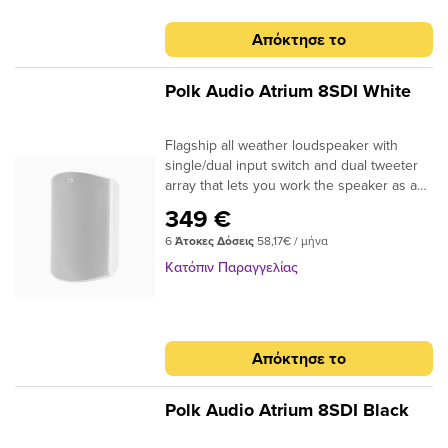
Lock Mounting system
Απόκτησε το
Polk Audio Atrium 8SDI White
Flagship all weather loudspeaker with
single/dual input switch and dual tweeter
array that lets you work the speaker as a
single high/performance stereo
349 €
loudspeaker, or L/R speaker in a high-
6
Άτοκες Δόσεις
58,17€ / μήνα
performance stereo pair. It’s time to get
that indoor sound you love - all from an
Κατόπιν Παραγγελίας
outdoor loudspeaker you can put
anywhere around your home.All-Weather
certified6.5" Dynamic Balance®
polypropylene wooferDual 1" Anodized
Απόκτησε το
Aluminum Dome tweetersSpeed-Lock
Mounting systemWorks as a single Stereo
speaker or in a L/R Stereo pairPolk's
Polk Audio Atrium 8SDI Black
patented Power Port® design for enhanced
bass