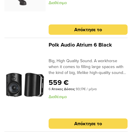
Διαθέσιμο
Απόκτησε το
Polk Audio Atrium 6 Black
Big, High Quality Sound. A workhorse
when it comes to filling large spaces with
the kind of big, lifelike high-quality sound
for all your outdoor entertainment. Built to
559 €
withstand the elements, which means you’ll
6
Άτοκες Δόσεις
93,17€ / μήνα
be enjoying great performance for years to
come.All-Weather certified5.25" Dynamic
Διαθέσιμο
Balance® polypropylene woofers1"
Anodized Aluminum Dome tweetersSpeed-
Lock Mounting system
Απόκτησε το