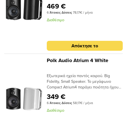
performance for years to come. It’s time to
469 €
get that indoor sound you love—all from an
6
Άτοκες Δόσεις
78,17€ / μήνα
outdoor loudspeaker you can put
anywhere around your home.All-Weather
Διαθέσιμο
certified5" Dynamic Balance®
polypropylene woofers3/4" Anodized
Aluminum Dome tweeterSpeed-Lock
Mounting system
Απόκτησε το
Polk Audio Atrium 4 White
Εξωτερικά ηχεία παντός καιρού. Big
Fidelity, Small Speaker. Το μεγάφωνο
Compact Atrium4 παράγει ποιότητα ήχου
υψηλής πιστότητας οπουδήποτε θέλετε
349 €
υπέροχο ήχο. 4,5'' Mid/Woofer0,75''
6
Άτοκες Δόσεις
58,17€ / μήνα
TweeterΑπόκρ. Συχν. 75 Hz-25 kHz
Ευαισθ.: 89 dB. Συν. Ισχύς εν. 10W-80W
Διαθέσιμο