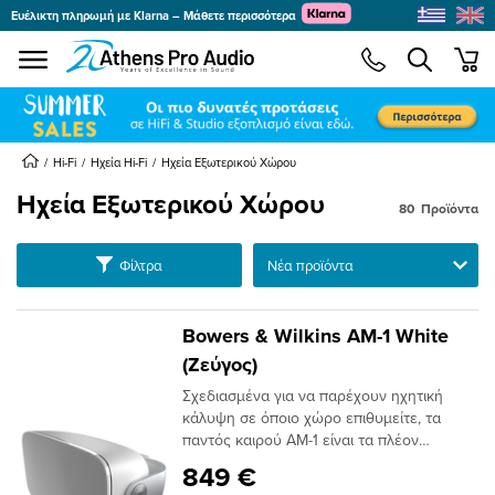
Ευέλικτη πληρωμή με Klarna – Μάθετε περισσότερα
se menu
min
submenu
submenu
Hi-Fi
Ηχεία Hi-Fi
Ηχεία Εξωτερικού Χώρου
Ηχεία Εξωτερικού Χώρου
80
Προϊόντα
submenu
submenu
Ταξινόμηση
Φίλτρα
submenu
submenu
Bowers & Wilkins AM-1 White
submenu
(Ζεύγος)
submenu
Σχεδιασμένα για να παρέχουν ηχητική
submenu
κάλυψη σε όποιο χώρο επιθυμείτε, τα
παντός καιρού ΑΜ-1 είναι τα πλέον
submenu
ανθεκτικά ηχεία της Bowers & Wilkins έως
849 €
σήμερα! Ένας μοναδικός συνδυασμός