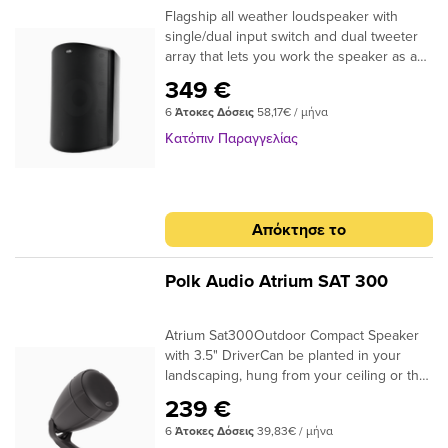
Flagship all weather loudspeaker with
single/dual input switch and dual tweeter
array that lets you work the speaker as a
single high/performance stereo
349 €
loudspeaker, or L/R speaker in a high-
6
Άτοκες Δόσεις
58,17€ / μήνα
performance stereo pair. It’s time to get
that indoor sound you love - all from an
Κατόπιν Παραγγελίας
outdoor loudspeaker you can put
anywhere around your home.All-Weather
certified6.5" Dynamic Balance®
polypropylene wooferDual 1" Anodized
Απόκτησε το
Aluminum Dome tweetersSpeed-Lock
Mounting systemWorks as a single Stereo
speaker or in a L/R Stereo pairPolk's
Polk Audio Atrium SAT 300
patented Power Port® design for enhanced
bass
Atrium Sat300Outdoor Compact Speaker
with 3.5" DriverCan be planted in your
landscaping, hung from your ceiling or the
eaves, or installed anywhere you want to
239 €
mix great sound with the great
6
Άτοκες Δόσεις
39,83€ / μήνα
outdoorsBass PerformanceDurableSafe