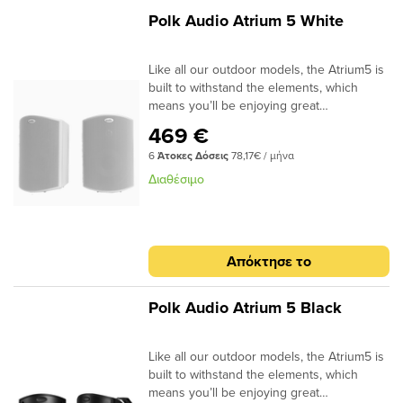
Polk Audio Atrium 5 White
Like all our outdoor models, the Atrium5 is
built to withstand the elements, which
means you’ll be enjoying great
performance for years to come. It’s time to
469 €
get that indoor sound you love—all from an
6
Άτοκες Δόσεις
78,17€ / μήνα
outdoor loudspeaker you can put
anywhere around your home.All-Weather
Διαθέσιμο
certified5" Dynamic Balance®
polypropylene woofers3/4" Anodized
Aluminum Dome tweeterSpeed-Lock
Mounting system
Απόκτησε το
Polk Audio Atrium 5 Black
Like all our outdoor models, the Atrium5 is
built to withstand the elements, which
means you’ll be enjoying great