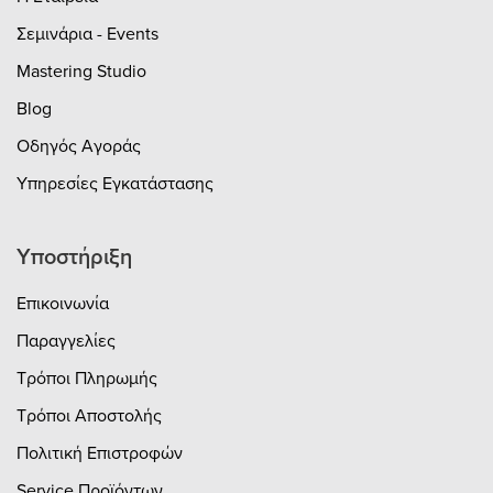
παρεμβολές, προσφέροντας μια
Σεμινάρια - Events
πραγματικά καθηλωτική εμπειρία
θέασης.Υγιεινότερο Περιβάλλον: Μειωμένη
Mastering Studio
έκθεση σε ηλεκτρομαγνητικά πεδία –
ιδανικό για οικιακή και επαγγελματική
Blog
χρήση.ΕφαρμογέςΙδανικό για ένα ευρύ
Οδηγός Αγοράς
φάσμα χρήσεων, όπως:Συστήματα ήχου
υψηλής πιστότητας και home
Υπηρεσίες Εγκατάστασης
cinema.Ιατρικός εξοπλισμός και
εργαστήρια.Εγκαταστάσεις ευαίσθητες
στον θόρυβο, όπως στούντιο
Υποστήριξη
ηχογράφησης.Περιβάλλοντα με ηλεκτρο-
υπερευαισθησία (EHS).
Επικοινωνία
Παραγγελίες
Τρόποι Πληρωμής
Τρόποι Αποστολής
Πολιτική Επιστροφών
Service Προϊόντων