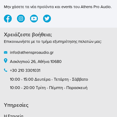
παρακείμενα καλώδια και εξασφαλίζοντας
αθόρυβη λειτουργία.Επιχρυσωμένοι
Μην χάσετε τα νέα προϊόντα και events του Athens Pro Audio.
Ακροδέκτες 24K: Εξαιρετική αγωγιμότητα,
αντοχή στη διάβρωση και μακροχρόνια
αξιοπιστία.Καλώδια OFC με Επίστρωση
Καλαϊού: Υψηλής αγωγιμότητας, χωρίς
οξυγόνο χαλκός για ελάχιστες απώλειες
Χρειάζεστε βοήθεια;
σήματος και αυξημένη
Επικοινωνήστε με το τμήμα εξυπηρέτησης πελατών μας:
ανθεκτικότητα.Πιστοποιημένη Ασφάλεια:
Δοκιμασμένο και πιστοποιημένο από την
info@athensproaudio.gr
Intertek Σουηδίας σύμφωνα με τους
ευρωπαϊκούς κανονισμούς ασφαλείας
Ασκληπιού 26, Αθήνα 10680
(HD21.5 S3).Ανώτερη Απόδοση – Καθαρός
Ήχος και ΕικόναΤο Supra LoRad 2.5 CS-EU
+30 210 3301031
καταστέλλει τον θόρυβο από την πηγή,
10:00 - 15:00 Δευτέρα - Τετάρτη - Σάββατο
επιτρέποντας στον εξοπλισμό σας να
αποδώσει στο μέγιστο. Τα οφέλη
10:00 - 20:00 Τρίτη - Πέμπτη - Παρασκευή
περιλαμβάνουν:Καθαρότερος Ήχος:
Εξάλειψη του θορύβου υποβάθρου και
των παραμορφώσεων για πεντακάθαρο
Υπηρεσίες
ήχο με ενισχυμένη δυναμική και
μεταβατικά.Πιο Καθαρές Εικόνες:
Απαλλαγμένες από τεχνουργήματα και
Η Εταιρεία