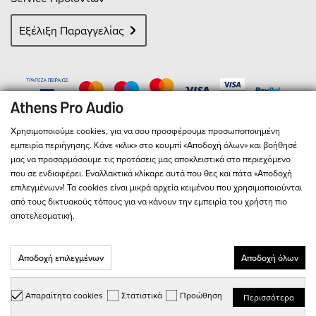
Εξέλιξη Παραγγελίας
Χρησιμοποιούμε cookies, για να σου προσφέρουμε προσωποποιημένη
εμπειρία περιήγησης. Κάνε «κλικ» στο κουμπί «Αποδοχή όλων» και βοήθησέ
μας να προσαρμόσουμε τις προτάσεις μας αποκλειστικά στο περιεχόμενο
που σε ενδιαφέρει. Εναλλακτικά κλίκαρε αυτά που θες και πάτα «Αποδοχή
επιλεγμένων»! Τα cookies είναι μικρά αρχεία κειμένου που χρησιμοποιούνται
από τους δικτυακούς τόπους για να κάνουν την εμπειρία του χρήστη πιο
αποτελεσματική.
© 2026
Athens Pro Audio
- All Rights Reserved
Αριθμός Γ.Ε.ΜΗ. 127713301000
Αποδοχή επιλεγμένων
Αποδοχή όλων
Παρακαλώ διαβάστε τους
Όρους & Προϋποθέσεις
και την
Πολιτική
Απορρήτου
Απαραίτητα cookies
Στατιστικά
Προώθηση
Περισσότερα