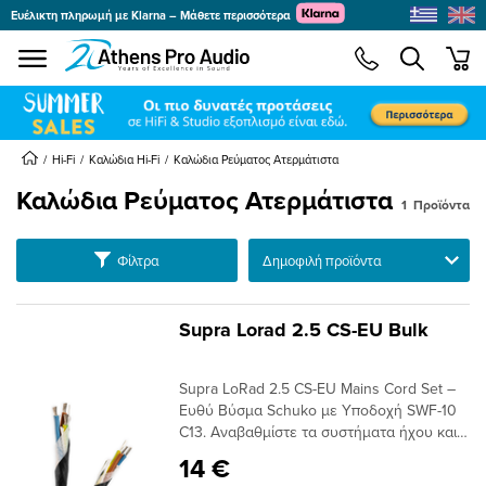
Ευέλικτη πληρωμή με Klarna – Μάθετε περισσότερα
se menu
min
submenu
submenu
Hi-Fi
Καλώδια Hi-Fi
Καλώδια Ρεύματος Ατερμάτιστα
Καλώδια Ρεύματος Ατερμάτιστα
1
Προϊόντα
submenu
submenu
Ταξινόμηση
Φίλτρα
submenu
submenu
Supra Lorad 2.5 CS-EU Bulk
submenu
submenu
Supra LoRad 2.5 CS-EU Mains Cord Set –
submenu
Ευθύ Βύσμα Schuko με Υποδοχή SWF-10
C13. Αναβαθμίστε τα συστήματα ήχου και
submenu
εικόνας σας με το Supra LoRad 2.5 CS-EU.
14 €
Αυτό το κορυφαίο θωρακισμένο καλώδιο,