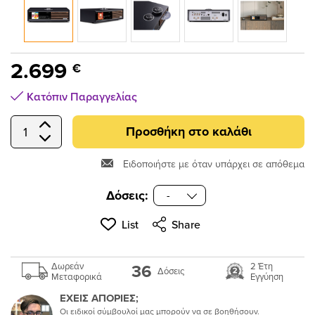
submenu
submenu
submenu
2.699
€
submenu
Κατόπιν Παραγγελίας
submenu
Προσθήκη στο καλάθι
Select Quantity
Ειδοποιήστε με όταν υπάρχει σε απόθεμα
submenu
Δόσεις:
submenu
List
Share
submenu
36
Δωρεάν
2 Έτη
Δόσεις
Μεταφορικά
Εγγύηση
submenu
ΕΧΕΙΣ ΑΠΟΡΙΕΣ;
Οι ειδικοί σύμβουλοί μας μπορούν να σε βοηθήσουν.