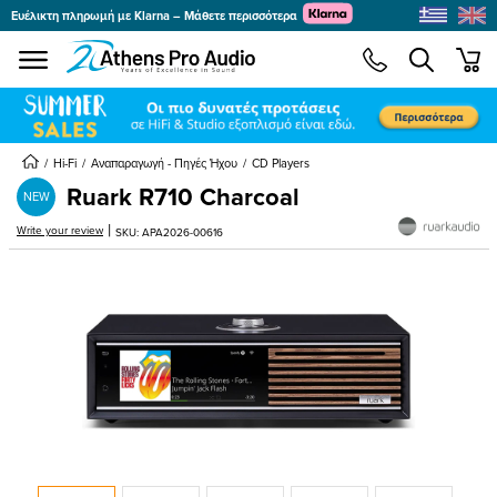
Ευέλικτη πληρωμή με Klarna – Μάθετε περισσότερα
se menu
min
Hi-Fi
Αναπαραγωγή - Πηγές Ήχου
CD Players
Ruark R710 Charcoal
NEW
|
Write your review
SKU: APA2026-00616
submenu
submenu
submenu
submenu
submenu