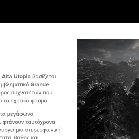
 Alta Utopia
βασίζεται
 εμβληματικό
Grande
εύρος συχνοτήτων που
 το ηχητικό φάσμα.
 τα μεγάφωνα
να φτάνουν ταυτόχρονα
ουργεί μια στερεοφωνική
τητα, βάθος και