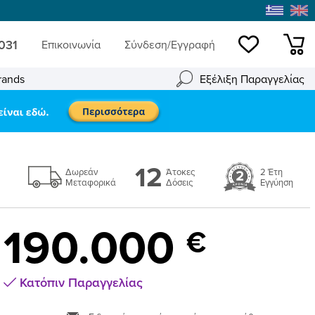
 031
Επικοινωνία
Σύνδεση/Εγγραφή
Wishlist
mini
rands
Εξέλιξη Παραγγελίας
12
Δωρεάν
Άτοκες
2 Έτη
Μεταφορικά
Δόσεις
Εγγύηση
190.000
€
Κατόπιν Παραγγελίας