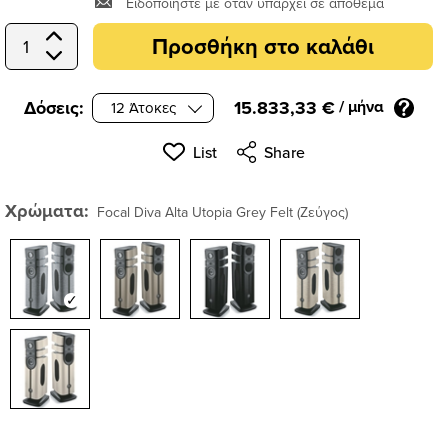
Ειδοποιήστε με όταν υπάρχει σε απόθεμα
Προσθήκη στο καλάθι
Select Quantity
Δόσεις:
15.833,33 €
/ μήνα
List
Share
Χρώματα:
Focal Diva Alta Utopia Grey Felt (Ζεύγος)