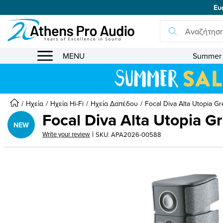
Ευ
se menu
MENU
Summer 
submenu
Foca
submenu
l
submenu
Ηχεία
Ηχεία Hi-Fi
Ηχεία Δαπέδου
Focal Diva Alta Utopia Gr
Focal Diva Alta Utopia Gr
submenu
Diva
NEW
|
Write your review
SKU: APA2026-00588
submenu
Alta
Uto
submenu
pia
submenu
Grey
submenu