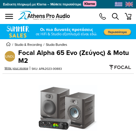
Ευέλικτη πληρωμή με Klarna – Μάθετε περισσότερα
se menu
min
Studio & Recording
Studio Bundles
Focal Alpha 65 Evo (Ζεύγος) & Motu
BUNDLE
M2
submenu
|
Write your review
SKU: APA2023-00883
submenu
submenu
submenu
submenu