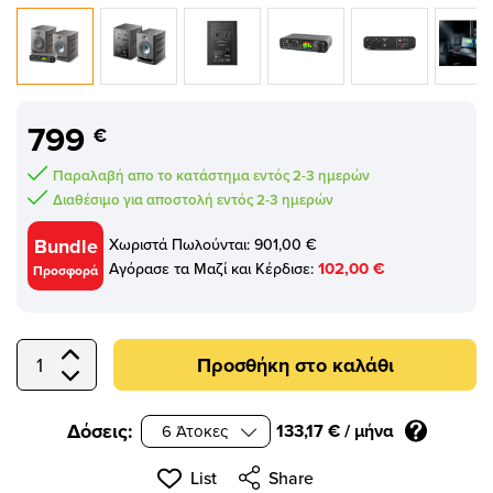
submenu
submenu
submenu
799
submenu
€
submenu
Παραλαβή απο το κατάστημα εντός 2-3 ημερών
Διαθέσιμο για αποστολή εντός 2-3 ημερών
Bundle
Χωριστά Πωλούνται:
901,00 €
102,00 €
Αγόρασε τα Μαζί και Κέρδισε:
submenu
Προσφορά
submenu
submenu
Προσθήκη στο καλάθι
Select Quantity
Δόσεις:
133,17 €
/ μήνα
submenu
List
Share