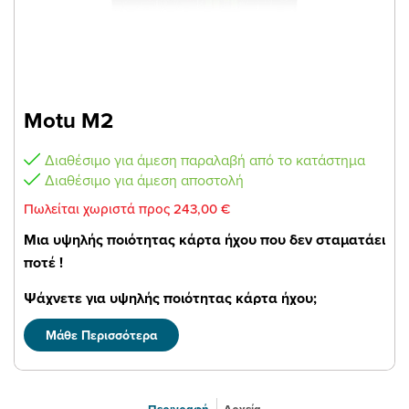
Motu M2
Διαθέσιμο για άμεση παραλαβή από το κατάστημα
Διαθέσιμο για άμεση αποστολή
Πωλείται χωριστά προς 243,00 €
Μια υψηλής ποιότητας κάρτα ήχου που δεν σταματάει
ποτέ !
Ψάχνετε για υψηλής ποιότητας κάρτα ήχου;
Η MOTU M2 είναι η ιδανική επιλογή για το
Μάθε Περισσότερα
γραφείο σας ή το Home Studio.Η καινούρια
κάρτα ήχου της Mοtu με USB-C έχει μέγεθος
ιδανικό για να πηγαίνει παντού. Διαθέτει