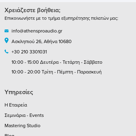
Streaming παιχνίδι.
Χρειάζεστε βοήθεια;
Αν κάνετε Live Streaming ή podcasting, θα
Επικοινωνήστε με το τμήμα εξυπηρέτησης πελατών μας:
εκτιμήσετε τη λειτουργία loopback της MOTU
M2. Το Loopback συνδυάζει το μικρόφωνο ή
info@athensproaudio.gr
άλλα σήματα εισόδου με την έξοδο από τον
Ασκληπιού 26, Αθήνα 10680
υπολογιστή σας και στη συνέχεια στέλνει το
+30 210 3301031
αναμεμιγμένο σήμα στον υπολογιστή σας. Αυτό
σας επιτρέπει να καταγράφετε την έξοδο του
10:00 - 15:00 Δευτέρα - Τετάρτη - Σάββατο
υπολογιστή σας, μαζί με το υλικό που έχετε
10:00 - 20:00 Τρίτη - Πέμπτη - Παρασκευή
εισάγει.
Το Monitoring λειτουργεί με μηδενική
Υπηρεσίες
καθυστέρηση.
Η Εταιρεία
Σεμινάρια - Events
Mastering Studio
Blog