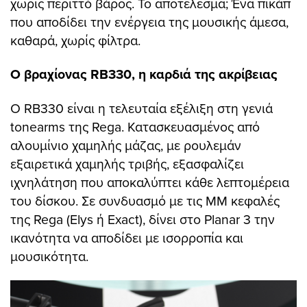
χωρίς περιττό βάρος. Το αποτέλεσμα; Ένα πικάπ
που αποδίδει την ενέργεια της μουσικής άμεσα,
καθαρά, χωρίς φίλτρα.
Ο βραχίονας RB330, η καρδιά της ακρίβειας
Ο RB330 είναι η τελευταία εξέλιξη στη γενιά
tonearms της Rega. Κατασκευασμένος από
αλουμίνιο χαμηλής μάζας, με ρουλεμάν
εξαιρετικά χαμηλής τριβής, εξασφαλίζει
ιχνηλάτηση που αποκαλύπτει κάθε λεπτομέρεια
του δίσκου. Σε συνδυασμό με τις MM κεφαλές
της Rega (Elys ή Exact), δίνει στο Planar 3 την
ικανότητα να αποδίδει με ισορροπία και
μουσικότητα.