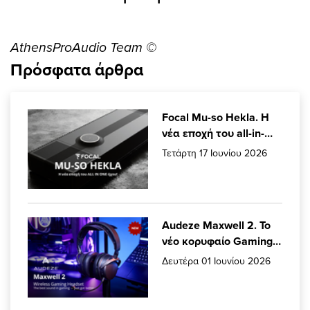
AthensProAudio Team ©
Πρόσφατα άρθρα
Focal Mu-so Hekla. Η
νέα εποχή του all-in-
one ήχου από τις Focal
Τετάρτη 17 Ιουνίου 2026
& Naim
Audeze Maxwell 2. Το
νέο κορυφαίο Gaming
Headset που έλειπε
Δευτέρα 01 Ιουνίου 2026
από το Setup σας.