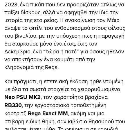
2023, ένα πικάπ που δεν προοριζόταν απλώς να
παίξει δίσκους, αλλά να αφηγηθεί την ίδια την
ιστορία της εταιρείας. Η ανακοίνωση τον Μάιο
άναψε το φιτίλι του ενθουσιασμού στους φίλους
του βινυλίου, με την υπόσχεση πως η παραγωγή
θα διαρκούσε μόνο ένα έτος, έως τον
Δεκέμβριο, ένα “τώρα ή ποτέ” για όσους ήθελαν
να αποκτήσουν ένα κομμάτι από την
κληρονομιά της Rega.
Και πράγματι, η επετειακή έκδοση ήρθε ντυμένη
με όλα τα σωστά στοιχεία: το χειρορυθμισμένο
Neo PSU MK2
, τον χειροποίητο βραχίονα
RB330
, την εργοστασιακά τοποθετημένη
κάρτριτζ
Rega Exact MM
, ακόμη και μια
στιβαρή ειδική θήκη, σαν κιβώτιο θησαυρού που
φυλάσσει έναν μύθο. Το φινίρισμα σε καρυδιά