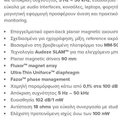
με την τεχνολογία Audeze
Ακούστε βαθύτερα σε κάθε
εύκολα με audio interfaces, κονσόλες, laptops, φορ
μίξη και μην αφήσετε ούτε μια
λεπτομέρεια να περάσει
μαγνητική εφαρμογή προσφέρουν άνεση και πρακτικότ
απαρατήρητη χάρη στην
monitoring.
κορυφαία τεχνολογία οδηγών
που διαθέτει το MM-100.
Περιμένετε μέγιστη ακρίβεια
Επαγγελματικό open-back planar magnetic ακουστ
και εξαιρετικά χαμηλή
παραμόρφωση από τους
Σχεδιασμένο για ηχογράφηση, μίξη, reference ακρ
πρόσφατα σχεδιασμένους
Βασισμένο στη βραβευμένη πλατφόρμα του
επίπεδους μαγνητικούς
MM-5
οδηγούς του MM-100.
Τεχνολογία
Audeze SLAM™
για πιο ελεγχόμενο μπ
Κατασκευασμένο με την ίδια
απαιτητική αφοσίωση όπως η
Planar magnetic drivers
90 mm
ναυαρχίδα μας LCD-5, και
διαθέτοντας τους
Fluxor™ magnet array
πατενταρισμένους aveguides,
Ultra-Thin Uniforce™ diaphragm
τις συστοιχίες μαγνητών και τα
διαφράγματα, το MM-100
Fazor™ phase management
ανεβάζει τον πήχη της
ποιότητας ήχου στην
Χαμηλή παραμόρφωση κάτω από
0,1% στα 100 dB
κατηγορία του. Σχεδιασμένο
για άνεση Το MM-100 έχει
Απόκριση συχνότητας
5 Hz – 50 kHz
σχεδιαστεί για να προσφέρει
Ευαισθησία
102 dB/1 mW
αβίαστη άνεση ακόμα και για
τις πιο μακροχρόνιες μίξεις
Αντίσταση
18 ohms
για εύκολη συνεργασία με stud
σας. Χαλαρώστε καθώς τα
εύκαμπτα δερμάτινα
Ελάχιστη προτεινόμενη ισχύς άνω των
100 mW
μαξιλαράκια αυτιών με γέμιση