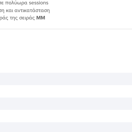
σε πολύωρα sessions
ση και αντικατάσταση
ράς της σειράς
MM