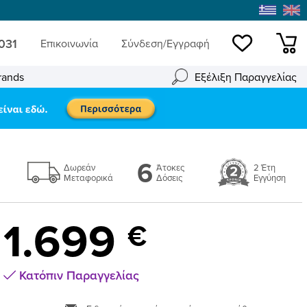
 031
Επικοινωνία
Σύνδεση/Εγγραφή
Wishlist
mini
rands
Εξέλιξη Παραγγελίας
6
Δωρεάν
Άτοκες
2 Έτη
Μεταφορικά
Δόσεις
Εγγύηση
1.699
€
Κατόπιν Παραγγελίας