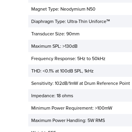
μεταφέρετε από το στούντιο
στο δρόμο, είτε από το σπίτι
Magnet Type: Neodymium N50
στο σχολείο, είτε από το
γραφείο στη ζωντανή
εμφάνιση. Κάθε ζευγάρι
Diaphragm Type: Ultra-Thin Uniforce™
συναρμολογείται στο χέρι και
δοκιμάζεται στο εργαστήριό
μας στη Νότια Καλιφόρνια για
Transducer Size: 90mm
να διασφαλιστεί ότι ταιριάζει
και ακούγεται σωστά. Το
Maximum SPL: >130dB
ελαφρύ, κορυφαίο σασί του
MM-100 διαθέτει ζυγούς
αλουμινίου, γρίλιες μαγνησίου
Frequency Response: 5Hz to 50kHz
και κεφαλόδεσμο από
ελατηριωτό χάλυβα.
THD: <0.1% at 100dB SPL, 1kHz
Sensitivity: 102dB/1mW at Drum Reference Point
Impedance: 18 ohms
Minimum Power Requirement: >100mW
Maximum Power Handling: 5W RMS