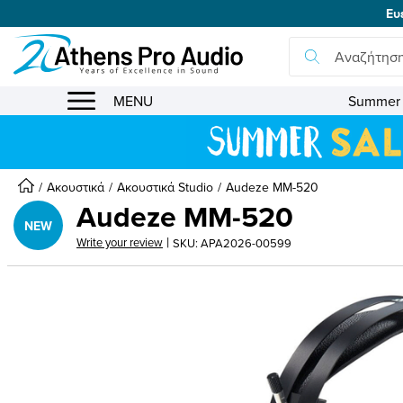
Ευ
se menu
MENU
Summer 
submenu
Audeze MM-520
submenu
submenu
Ακουστικά
Ακουστικά Studio
Audeze MM-520
Audeze MM-520
submenu
NEW
|
Write your review
SKU: APA2026-00599
submenu
submenu
submenu
submenu