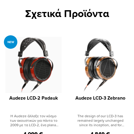
Σχετικά Προϊόντα
NEW
Audeze LCD-2 Padauk
Audeze LCD-3 Zebrano
Η Audeze άλλαξε τον κόσμο
The design of our LCD-3 has
των ακουστικών για πάντα το
remained largely unchanged
2009 με τα LCD-2, ένα planar
since its inception, and for
magnetic ακουστικό που δεν
good reason. This headphone
1.099 €
1.849 €
έμοιαζε με κανένα άλλο. Το
has long been a customer