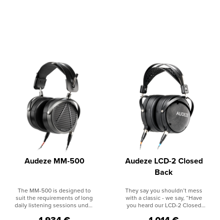
Audeze MM-500
Audeze LCD-2 Closed
Back
The MM-500 is designed to
They say you shouldn’t mess
suit the requirements of long
with a classic - we say, “Have
daily listening sessions under
you heard our LCD-2 Closed
almost any condition. World-
Back?” Experience the
1.934 €
1.014 €
class studio monitor? Check.
engaging warmth and vibrancy