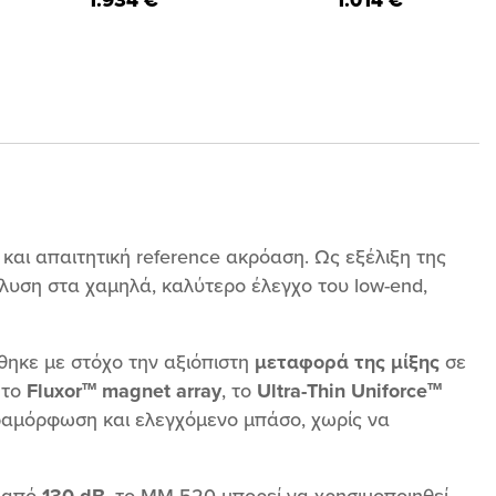
Quick reference on-the-go? No
of our LCD-2 Classic without
problem. Deep late-night
disturbing your neighbors!This
listening? Done. With its ease
headphone is the perfect
of drive, comfortable fit and
option for those looking for an
trustworthy sound, you can
accessible entry point to our
count on the MM-500 to
world-renowned LCD line with
deliver in every situation.
minimal sound leakage. The
LCD-2 Closed Back will truly
make you feel like you’ve been
transported into your own
musical world.
 και απαιτητική reference ακρόαση. Ως εξέλιξη της
λυση στα χαμηλά, καλύτερο έλεγχο του low-end,
θηκε με στόχο την αξιόπιστη
μεταφορά της μίξης
σε
 το
Fluxor™ magnet array
, το
Ultra-Thin Uniforce™
αραμόρφωση και ελεγχόμενο μπάσο, χωρίς να
ω από
130 dB
, το MM-520 μπορεί να χρησιμοποιηθεί