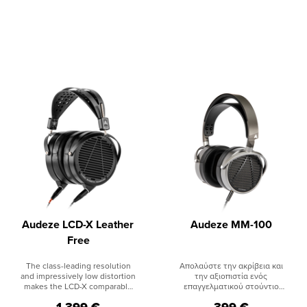
Audeze LCD-X Leather
Audeze MM-100
Free
The class-leading resolution
Απολαύστε την ακρίβεια και
and impressively low distortion
την αξιοπιστία ενός
makes the LCD-X comparable
επαγγελματικού στούντιο
to high end speaker systems,
οπουδήποτε δημιουργείτε ή
1.399 €
399 €
without requiring large,
ακούτε μουσική με το νέο MM-