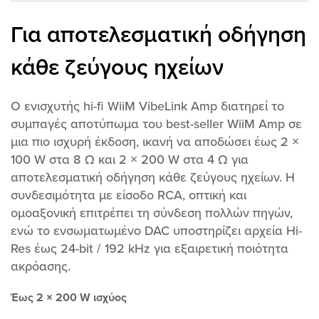
ξεγελάσει - διαθέτει 60 Watt ανά
ξεγελάσει - διαθέτει 60 Watt ανά
κανάλι στα 8 ohm και 120 Watt
κανάλι στα 8 ohm και 120 Watt
Για αποτελεσματική οδήγηση
ανά κανάλι στα 4 ohm.
ανά κανάλι στα 4 ohm.
Μετατρέψτε τα παθητικά ηχεία
Μετατρέψτε τα παθητικά ηχεία
σας, συμπεριλαμβανομένων των
σας, συμπεριλαμβανομένων των
κάθε ζεύγους ηχείων
επιδαπέδιων, integrated ή
επιδαπέδιων, integrated ή
εξωτερικών ηχείων σε έξυπνες
εξωτερικών ηχείων σε έξυπνες
μονάδες αναπαραγωγής
μονάδες αναπαραγωγής
ήχου. Βελτιστοποιήστε την
ήχου. Βελτιστοποιήστε την
Ο ενισχυτής hi-fi WiiM VibeLink Amp διατηρεί το
ηχητική σας εμπειρία με την
ηχητική σας εμπειρία με την
εφαρμογή WiiM Home. Πείτε
εφαρμογή WiiM Home. Πείτε
συμπαγές αποτύπωμα του best-seller WiiM Amp σε
αντίο στην αναζήτηση
αντίο στην αναζήτηση
εφαρμογών- αυτή η εφαρμογή
εφαρμογών- αυτή η εφαρμογή
μια πιο ισχυρή έκδοση, ικανή να αποδώσει έως 2 ×
σας συνδέει με μια πληθώρα
σας συνδέει με μια πληθώρα
100 W στα 8 Ω και 2 × 200 W στα 4 Ω για
δημοφιλών υπηρεσιών
δημοφιλών υπηρεσιών
streaming, όπως Spotify,
streaming, όπως Spotify,
αποτελεσματική οδήγηση κάθε ζεύγους ηχείων. Η
iHeartRadio, Tidal, Amazon
iHeartRadio, Tidal, Amazon
Music, Qobuz, Napster, Pandora,
Music, Qobuz, Napster, Pandora,
συνδεσιμότητα με είσοδο RCA, οπτική και
TuneIn, Deezer και άλλες.
TuneIn, Deezer και άλλες.
ομοαξονική επιτρέπει τη σύνδεση πολλών πηγών,
ενώ το ενσωματωμένο DAC υποστηρίζει αρχεία Hi-
Res έως 24-bit / 192 kHz για εξαιρετική ποιότητα
ακρόασης.
Έως 2 × 200 W ισχύος