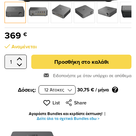
submenu
submenu
submenu
369
€
submenu
Αναμένεται
submenu
Προσθήκη στο καλάθι
Select Quantity
submenu
Ειδοποιήστε με όταν υπάρχει σε απόθεμα
submenu
Δόσεις:
30,75 €
/ μήνα
submenu
List
Share
Αγοράστε Bundles και κερδίστε έκπτωση!
Δείτε όλα τα σχετικά Bundles εδω >
submenu