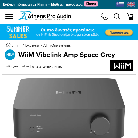
Ευέλικτη πληρωμή με Klarna – Μάθετε περισσότερα
se menu
min
Hi-Fi
Ενισχυτές
All-In-One Systems
WiiM Vibelink Amp Space Grey
NEW
|
submenu
Write your review
SKU: APA2025-01585
submenu
submenu
submenu
submenu