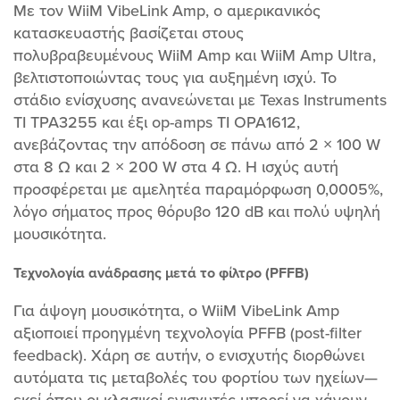
Με τον WiiM VibeLink Amp, ο αμερικανικός
κατασκευαστής βασίζεται στους
πολυβραβευμένους WiiM Amp και WiiM Amp Ultra,
βελτιστοποιώντας τους για αυξημένη ισχύ. Το
στάδιο ενίσχυσης ανανεώνεται με Texas Instruments
TI TPA3255 και έξι op-amps TI OPA1612,
ανεβάζοντας την απόδοση σε πάνω από 2 × 100 W
στα 8 Ω και 2 × 200 W στα 4 Ω. Η ισχύς αυτή
προσφέρεται με αμελητέα παραμόρφωση 0,0005%,
λόγο σήματος προς θόρυβο 120 dB και πολύ υψηλή
μουσικότητα.
Τεχνολογία ανάδρασης μετά το φίλτρο (PFFB)
Για άψογη μουσικότητα, ο WiiM VibeLink Amp
αξιοποιεί προηγμένη τεχνολογία PFFB (post-filter
feedback). Χάρη σε αυτήν, ο ενισχυτής διορθώνει
αυτόματα τις μεταβολές του φορτίου των ηχείων—
εκεί όπου οι κλασικοί ενισχυτές μπορεί να χάνουν