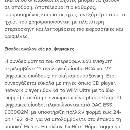
σε απόδοση. Αποτέλεσμα: πιο καθαρός,
ισορροπημένος και πιστός ήχος, ανεξάρτητα από τα
ηχεία που χρησιμοποιούνται, με πλατύτερη
στερεοσκηνή και λεπτομέρειες πιο εκφραστικές και
ορισμένες.
Είσοδοι αναλογικές και ψηφιακές
Η συνδεσιμότητα του στερεοφωνικού ενισχυτή
περιλαμβάνει 1× αναλογική είσοδο RCA και 2×
ψηφιακές εισόδους: οπτική και ομοαξονική. Έτσι
συνεργάζεται εύκολα με πηγές όπως CD player,
network player (ιδανικά το WiiM Ultra με το ίδιο
φορμά) ή πικάπ με ενσωματωμένο phono stage. Οι
ψηφιακές είσοδοι πλαισιώνονται από DAC ESS
9039Q2M, με υποστήριξη πολλών φορμά έως 24-
bit / 192 kHz, για να απολαμβάνετε στο έπακρο τη
μουσική Hi-Res. Επιπλέον, διαθέτει θύρα trigger για